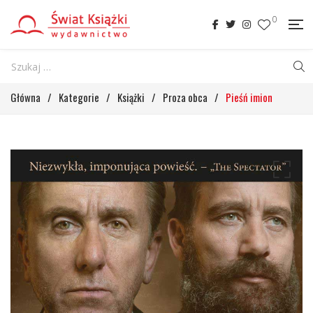
0
Główna
/
Kategorie
/
Książki
/
Proza obca
/
Pieśń imion