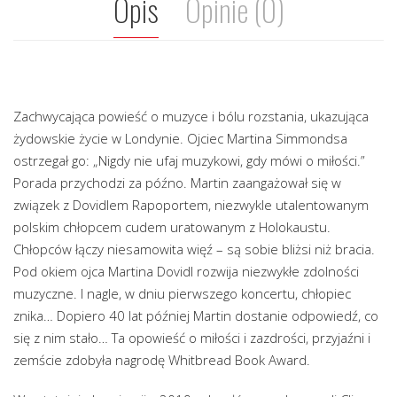
Opis
Opinie (0)
Zachwycająca powieść o muzyce i bólu rozstania, ukazująca
żydowskie życie w Londynie. Ojciec Martina Simmondsa
ostrzegał go: „Nigdy nie ufaj muzykowi, gdy mówi o miłości.”
Porada przychodzi za późno. Martin zaangażował się w
związek z Dovidlem Rapoportem, niezwykle utalentowanym
polskim chłopcem cudem uratowanym z Holokaustu.
Chłopców łączy niesamowita więź – są sobie bliżsi niż bracia.
Pod okiem ojca Martina Dovidl rozwija niezwykłe zdolności
muzyczne. I nagle, w dniu pierwszego koncertu, chłopiec
znika… Dopiero 40 lat później Martin dostanie odpowiedź, co
się z nim stało… Ta opowieść o miłości i zazdrości, przyjaźni i
zemście zdobyła nagrodę Whitbread Book Award.