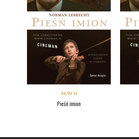
36,90
zł
Pieśń imion