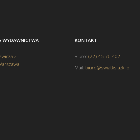
BA WYDAWNICTWA
KONTAKT
ewicza 2
Biuro:
(22) 45 70 402
Warszawa
Mail:
biuro@swiatksiazki.pl