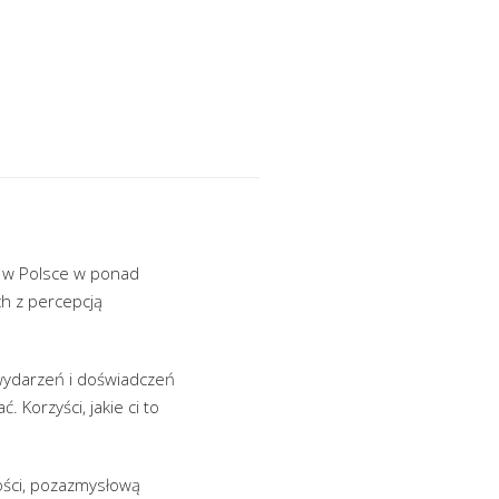
o w Polsce w ponad
h z percepcją
wydarzeń i doświadczeń
 Korzyści, jakie ci to
ości, pozazmysłową