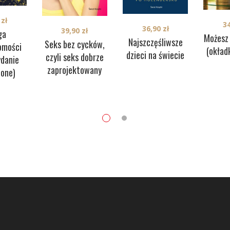
0
zł
3
36,90
zł
39,90
zł
ga
Możesz
Najszczęśliwsze
Seks bez cycków,
omości
(okład
dzieci na świecie
czyli seks dobrze
danie
zaprojektowany
ione)