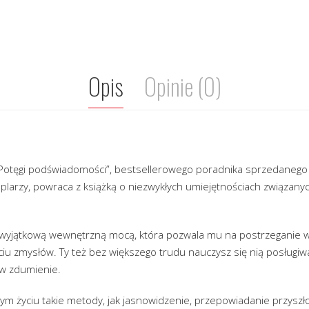
Opis
Opinie (0)
„Potęgi podświadomości”, bestsellerowego poradnika sprzedaneg
larzy, powraca z książką o niezwykłych umiejętnościach związanyc
 wyjątkową wewnętrzną mocą, która pozwala mu na postrzeganie 
iu zmysłów. Ty też bez większego trudu nauczysz się nią posługiwać.
 w zdumienie.
ym życiu takie metody, jak jasnowidzenie, przepowiadanie przyszł