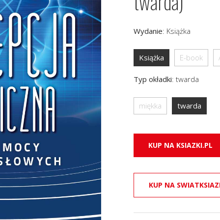
twarda)
Wydanie
:
Książka
Książka
E-book
Typ okładki
:
twarda
miękka
twarda
KUP NA KSIAZKI.PL
KUP NA SWIATKSIAZ