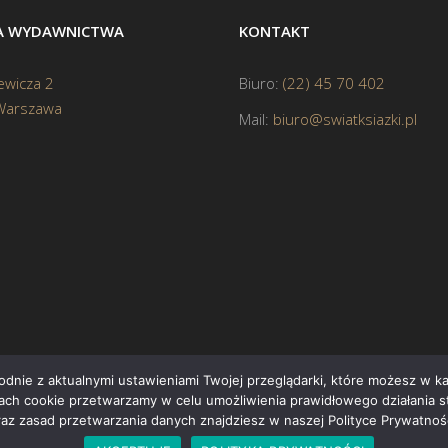
BA WYDAWNICTWA
KONTAKT
ewicza 2
Biuro:
(22) 45 70 402
Warszawa
Mail:
biuro@swiatksiazki.pl
godnie z aktualnymi ustawieniami Twojej przeglądarki, które możesz w 
ikach cookie przetwarzamy w celu umożliwienia prawidłowego działania s
Cop
raz zasad przetwarzania danych znajdziesz w naszej Polityce Prywatnośc