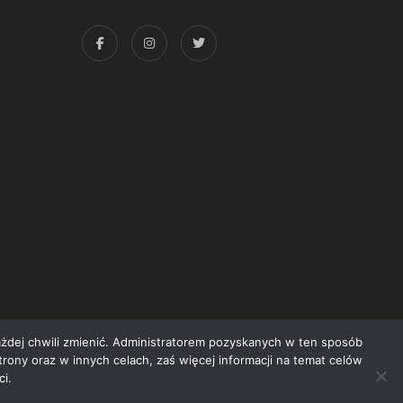
każdej chwili zmienić. Administratorem pozyskanych w ten sposób
trony oraz w innych celach, zaś więcej informacji na temat celów
yright © 2015 Świat Książki. Wszelkie prawa zastrzeżone
i.