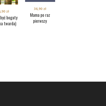
36,90
zł
34,90
zł
4,90
zł
H
Mama po raz
Jak się nie rozstać,
 być bogaty
pierwszy
a jeśli rozstać, to
ka twarda)
jak?