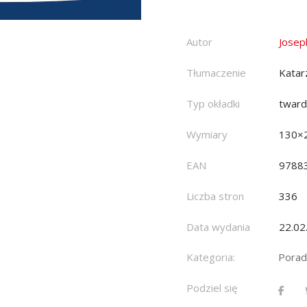
Autor
Josep
Tłumaczenie
Katar
Typ okładki
twar
Wymiary
130×
EAN
9788
Liczba stron
336
Data wydania
22.02
Kategoria:
Porad
Podziel się