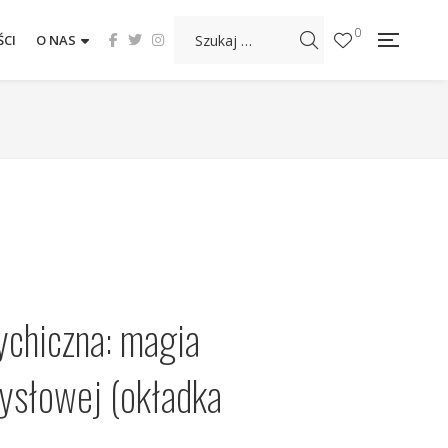
0
CI
O NAS
ychiczna: magia
ysłowej (okładka