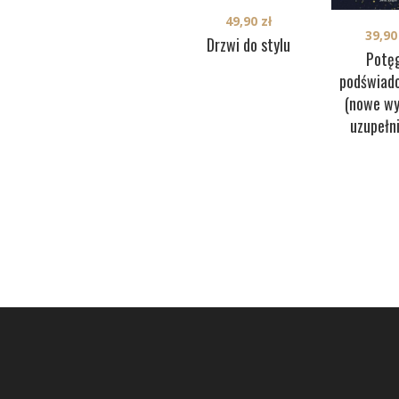
49,90
zł
39,9
Drzwi do stylu
Potę
podświad
(nowe wy
uzupełn