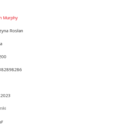
h Murphy
zyna Rosłan
da
200
382898286
.2023
niki