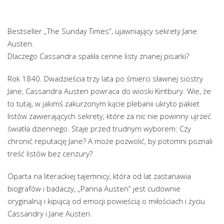
Bestseller „The Sunday Times”, ujawniający sekrety Jane
Austen.
Dlaczego Cassandra spaliła cenne listy znanej pisarki?
Rok 1840. Dwadzieścia trzy lata po śmierci sławnej siostry
Jane, Cassandra Austen powraca do wioski Kintbury. Wie, że
to tutaj, w jakimś zakurzonym kącie plebanii ukryto pakiet
listów zawierających sekrety, które za nic nie powinny ujrzeć
światła dziennego. Staje przed trudnym wyborem: Czy
chronić reputację Jane? A może pozwolić, by potomni poznali
treść listów bez cenzury?
Oparta na literackiej tajemnicy, która od lat zastanawia
biografów i badaczy, „Panna Austen” jest cudownie
oryginalną i kipiącą od emocji powieścią o miłościach i życiu
Cassandry i Jane Austen.