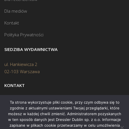
Dla mediów
Kontakt
Polityka Prywatności
SIEDZIBA WYDAWNICTWA
ul. Hankiewicza 2
02-103 Warszawa
KONTAKT
Biuro:
(22) 45 70 402
Ta strona wykorzystuje pliki cookie, przy czym odbywa się to
zgodnie z aktualnymi ustawieniami Twojej przeglądarki, które
Mail:
biuro@swiatksiazki.pl
możesz w każdej chwili zmienić. Administratorem pozyskanych
w ten sposób danych jest Dressler Dublin sp. z o.o. Informacje
zapisane w plikach cookie przetwarzamy w celu umożliwienia