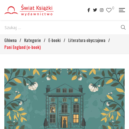
0
Główna
/
Kategorie
/
E-booki
/
Literatura obyczajowa
/
Pani England (e-book)