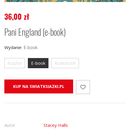
36,00
zł
Pani England (e-book)
Wydanie
:
E-book
Książka
E-book
Audiobook
KUP NA SWIATKSIAZKI.PL
Autor
Stacey Halls