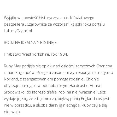
Wyjątkowa powieść historyczna autorki światowego
bestsellera „Czarownica ze wzgórza”, książki roku portalu
LubimyCzytać.pl.
RODZINA IDEALNA NIE ISTNIEJE.
Hrabstwo West Yorkshire, rok 1904.
Ruby May podjęła się opieki nad dziećmi zamożnych Charlesa
i Lilian Englandów. Przejęta zasadami wyniesionymi z Instytutu
Norland, z zaangażowaniem pomaga rodzinie. Chłonie
obyczaje panujące w odosobnionym Hardcastle House.
Środowisko, do którego trafiła, robi na niej wrażenie. Lecz
wydaje jej się, że z tajemniczą, piękną panią England coś jest
nie w porządku, a służba darzy ją niechęcią. Ruby czuje się
nieswojo.