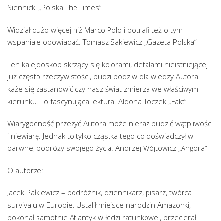
Siennicki „Polska The Times”
Widział dużo więcej niż Marco Polo i potrafi też o tym
wspaniale opowiadać. Tomasz Sakiewicz „Gazeta Polska”
Ten kalejdoskop skrzący się kolorami, detalami nieistniejącej
już często rzeczywistości, budzi podziw dla wiedzy Autora i
każe się zastanowić czy nasz świat zmierza we właściwym
kierunku. To fascynująca lektura. Aldona Toczek „Fakt”
Wiarygodność przeżyć Autora może nieraz budzić wątpliwości
i niewiarę. Jednak to tylko cząstka tego co doświadczył w
barwnej podróży swojego życia. Andrzej Wójtowicz „Angora”
O autorze:
Jacek Pałkiewicz – podróżnik, dziennikarz, pisarz, twórca
survivalu w Europie. Ustalił miejsce narodzin Amazonki,
pokonał samotnie Atlantyk w łodzi ratunkowej, przecierał