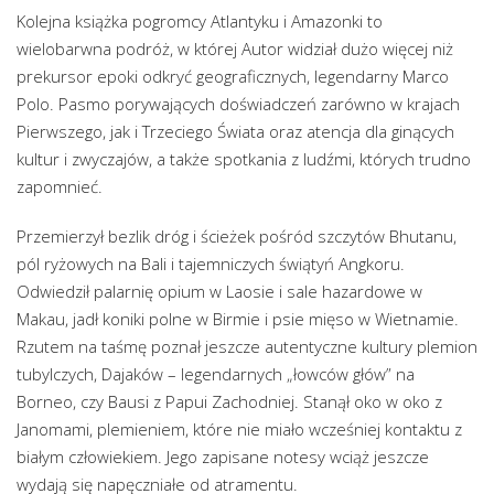
Kolejna książka pogromcy Atlantyku i Amazonki to
wielobarwna podróż, w której Autor widział dużo więcej niż
prekursor epoki odkryć geograficznych, legendarny Marco
Polo. Pasmo porywających doświadczeń zarówno w krajach
Pierwszego, jak i Trzeciego Świata oraz atencja dla ginących
kultur i zwyczajów, a także spotkania z ludźmi, których trudno
zapomnieć.
Przemierzył bezlik dróg i ścieżek pośród szczytów Bhutanu,
pól ryżowych na Bali i tajemniczych świątyń Angkoru.
Odwiedził palarnię opium w Laosie i sale hazardowe w
Makau, jadł koniki polne w Birmie i psie mięso w Wietnamie.
Rzutem na taśmę poznał jeszcze autentyczne kultury plemion
tubylczych, Dajaków – legendarnych „łowców głów” na
Borneo, czy Bausi z Papui Zachodniej. Stanął oko w oko z
Janomami, plemieniem, które nie miało wcześniej kontaktu z
białym człowiekiem. Jego zapisane notesy wciąż jeszcze
wydają się napęczniałe od atramentu.