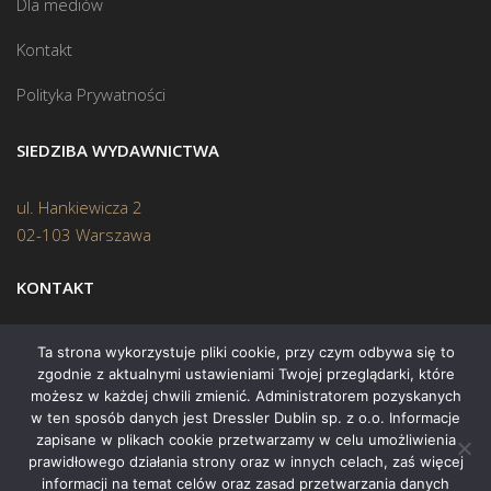
Dla mediów
Kontakt
Polityka Prywatności
SIEDZIBA WYDAWNICTWA
ul. Hankiewicza 2
02-103 Warszawa
KONTAKT
Biuro:
(22) 45 70 402
Ta strona wykorzystuje pliki cookie, przy czym odbywa się to
zgodnie z aktualnymi ustawieniami Twojej przeglądarki, które
Mail:
biuro@swiatksiazki.pl
możesz w każdej chwili zmienić. Administratorem pozyskanych
w ten sposób danych jest Dressler Dublin sp. z o.o. Informacje
zapisane w plikach cookie przetwarzamy w celu umożliwienia
prawidłowego działania strony oraz w innych celach, zaś więcej
informacji na temat celów oraz zasad przetwarzania danych