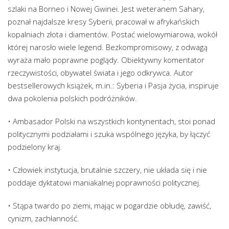
szlaki na Borneo i Nowej Gwinei. Jest weteranem Sahary,
poznał najdalsze kresy Syberii, pracował w afrykańskich
kopalniach złota i diamentów. Postać wielowymiarowa, wokół
której narosło wiele legend. Bezkompromisowy, z odwagą
wyraża mało poprawne poglądy. Obiektywny komentator
rzeczywistości, obywatel świata i jego odkrywca. Autor
bestsellerowych książek, m.in.: Syberia i Pasja życia, inspiruje
dwa pokolenia polskich podróżników.
• Ambasador Polski na wszystkich kontynentach, stoi ponad
politycznymi podziałami i szuka wspólnego języka, by łączyć
podzielony kraj.
• Człowiek instytucja, brutalnie szczery, nie układa się i nie
poddaje dyktatowi maniakalnej poprawności politycznej.
• Stąpa twardo po ziemi, mając w pogardzie obłudę, zawiść,
cynizm, zachłanność.