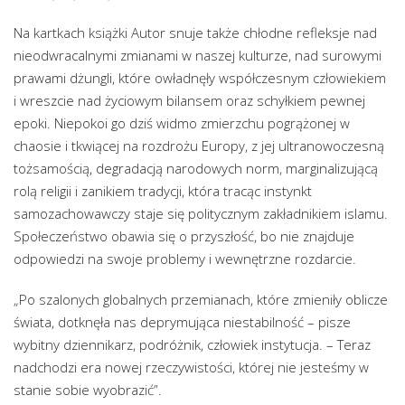
Na kartkach książki Autor snuje także chłodne refleksje nad
nieodwracalnymi zmianami w naszej kulturze, nad surowymi
prawami dżungli, które owładnęły współczesnym człowiekiem
i wreszcie nad życiowym bilansem oraz schyłkiem pewnej
epoki. Niepokoi go dziś widmo zmierzchu pogrążonej w
chaosie i tkwiącej na rozdrożu Europy, z jej ultranowoczesną
tożsamością, degradacją narodowych norm, marginalizującą
rolą religii i zanikiem tradycji, która tracąc instynkt
samozachowawczy staje się politycznym zakładnikiem islamu.
Społeczeństwo obawia się o przyszłość, bo nie znajduje
odpowiedzi na swoje problemy i wewnętrzne rozdarcie.
„Po szalonych globalnych przemianach, które zmieniły oblicze
świata, dotknęła nas deprymująca niestabilność – pisze
wybitny dziennikarz, podróżnik, człowiek instytucja. – Teraz
nadchodzi era nowej rzeczywistości, której nie jesteśmy w
stanie sobie wyobrazić”.