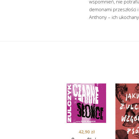
wspomnień, nie potrafi
demonami przeszłości i 
Anthony – ich ukochan
42,90
zł