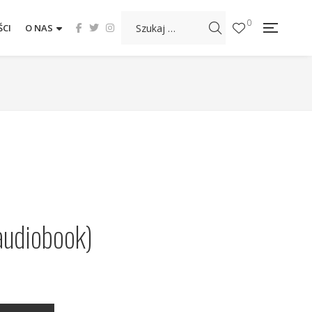
0
CI
O NAS
audiobook)