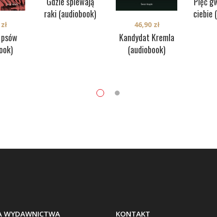
Gdzie śpiewają
Pięć g
raki (audiobook)
ciebie 
0
zł
46,90
zł
 psów
Kandydat Kremla
ook)
(audiobook)
BA WYDAWNICTWA
KONTAKT