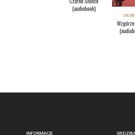
Czarne Słońce
(audiobook)
39,9
Wzgórze
(audiob
INFORMACJE
SIEDZI