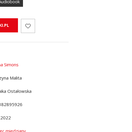
Audiobook
I.PL
ina Simons
zyna Malita
ika Ostałowska
382895926
.2022
iec miedziany