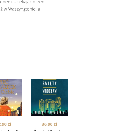
hodem, uciekając przed
już w Waszyngtonie, a
2,90
zł
36,90
zł
39,90
zł