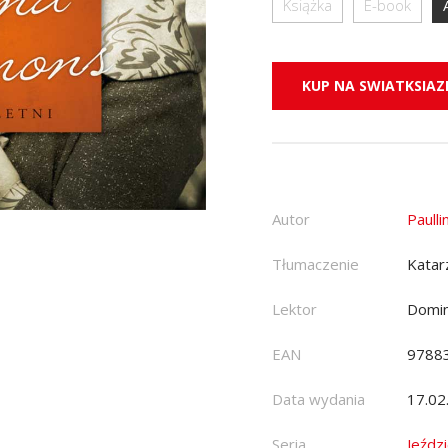
Książka
E-book
KUP NA SWIATKSIAZK
Autor
Paull
Tłumaczenie
Katar
Lektor
Domin
EAN
9788
Data wydania
17.02
Seria
Jeźdz