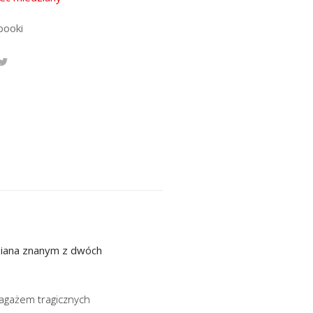
booki
dziana znanym z dwóch
bagażem tragicznych