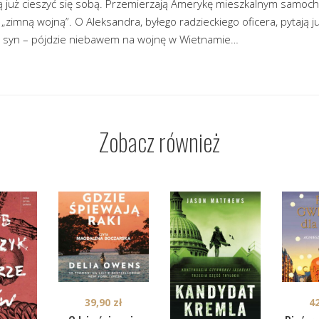
ą już cieszyć się sobą. Przemierzają Amerykę mieszkalnym samoc
„zimną wojną”. O Aleksandra, byłego radzieckiego oficera, pytają 
y syn – pójdzie niebawem na wojnę w Wietnamie…
Zobacz również
39,90
zł
4