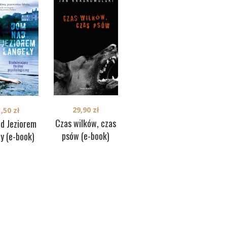
29,90
zł
1,50
zł
31,50
zł
Tru
Czas wilków, czas
d Jeziorem
55 (e-book)
psów (e-book)
y (e-book)