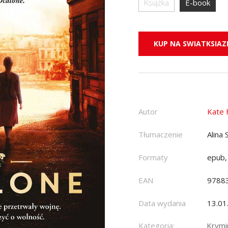
Książka
E-book
KUP NA SWIATKSIAZK
Autor
Kate F
Tłumaczenie
Alina
Formaty
epub,
EAN
9788
Data wydania
13.01
Kategoria:
Krymin