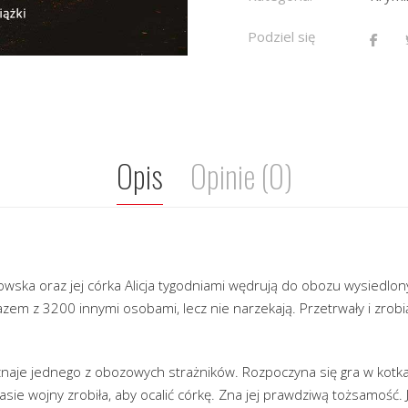
Podziel się
Opis
Opinie (0)
owska oraz jej córka Alicja tygodniami wędrują do obozu wysiedlo
razem z 3200 innymi osobami, lecz nie narzekają. Przetrwały i zrob
naje jednego z obozowych strażników. Rozpoczyna się gra w kotka 
zasie wojny zrobiła, aby ocalić córkę. Zna jej prawdziwą tożsamość.