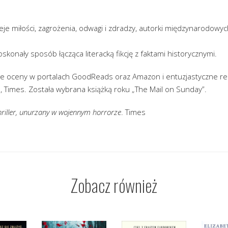
eje miłości, zagrożenia, odwagi i zdradzy, autorki międzynarodowy
konały sposób łącząca literacką fikcję z faktami historycznymi.
łe oceny w portalach GoodReads oraz Amazon i entuzjastyczne re
le, Times. Została wybrana książką roku „The Mail on Sunday”.
thriller, unurzany w wojennym horrorze
. Times
Zobacz również