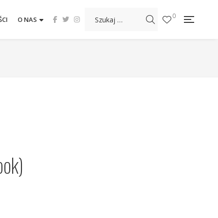
0
CI
O NAS
ook)