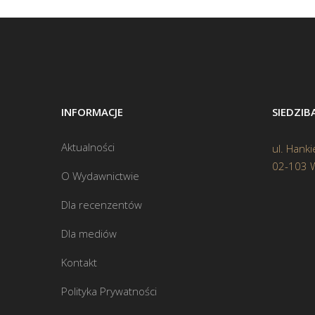
INFORMACJE
SIEDZI
Aktualności
ul. Hanki
02-103 
O Wydawnictwie
Dla recenzentów
Dla mediów
Kontakt
Polityka Prywatności