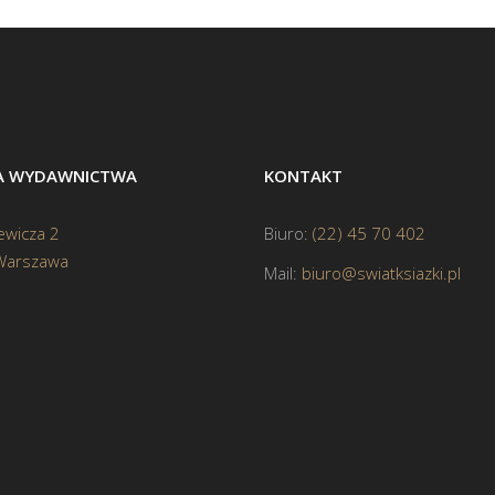
BA WYDAWNICTWA
KONTAKT
ewicza 2
Biuro:
(22) 45 70 402
Warszawa
Mail:
biuro@swiatksiazki.pl