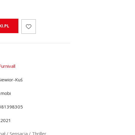
I.PL
urnivall
 Siewior-Kuś
 mobi
381398305
.2021
ał / Sensacja / Thriller