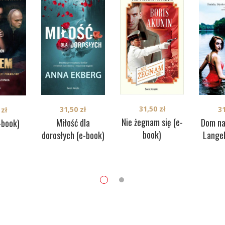
31,50
zł
31,50
zł
3
0
zł
Nie żegnam się (e-
Miłość dla
Dom na
-book)
book)
dorosłych (e-book)
Langel