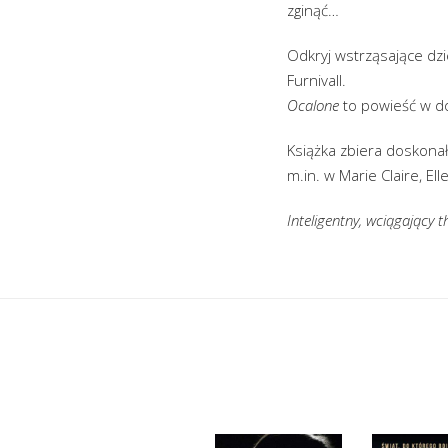
zginąć…
Odkryj wstrząsające dzi
Furnivall.
Ocalone
to powieść w dos
Książka zbiera doskona
m.in. w Marie Claire, El
Inteligentny, wciągający 