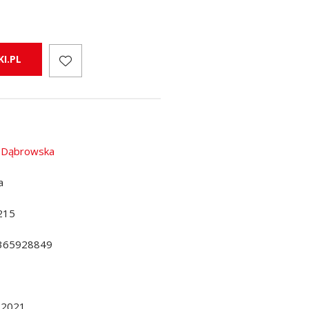
I.PL
 Dąbrowska
a
215
365928849
.2021