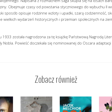
wojennego. Napisana z rozmachem saga skupia się na losach Barb
dziny. Obejmuje czasy od powstania styczniowego do wybuchu II wo
i sposób opisuje rodzinne wzloty i upadki, szarą codzienność, sk
le wielkich wydarzeń historycznych i przemian społecznych na zie
 1933 została nagrodzona za tę książkę Państwową Nagrodą Litera
Nobla. Powieść doczekała się nominowanej do Oscara adaptacji f
Zobacz również