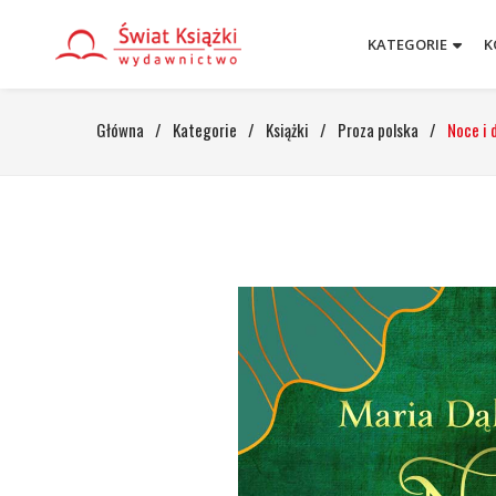
KATEGORIE
K
Główna
/
Kategorie
/
Książki
/
Proza polska
/
Noce i d