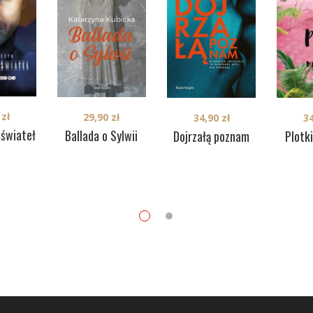
0
zł
29,90
zł
34,90
zł
3
 świateł
Ballada o Sylwii
Dojrzałą poznam
Plotki