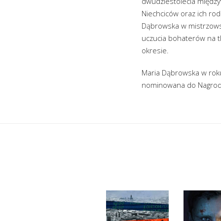
dwudziestolecia między
Niechciców oraz ich ro
Dąbrowska w mistrzowsk
uczucia bohaterów na t
okresie.
Maria Dąbrowska w roku
nominowana do Nagrody 