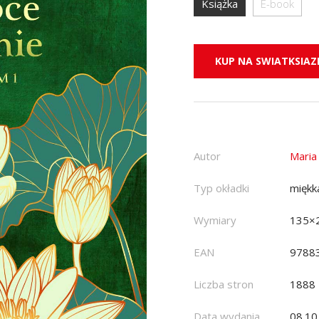
Książka
E-book
KUP NA SWIATKSIAZK
Autor
Maria
Typ okładki
miękk
Wymiary
135×
EAN
9788
Liczba stron
1888
Data wydania
08.10