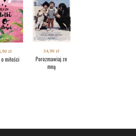
34,90
zł
39,90
zł
4,90
zł
P
Porozmawiaj ze
Kult
 o miłości
mną