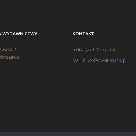
BA WYDAWNICTWA
KONTAKT
ewicza 2
Biuro:
(22) 45 70 402
Warszawa
Mail:
biuro@swiatksiazki.pl