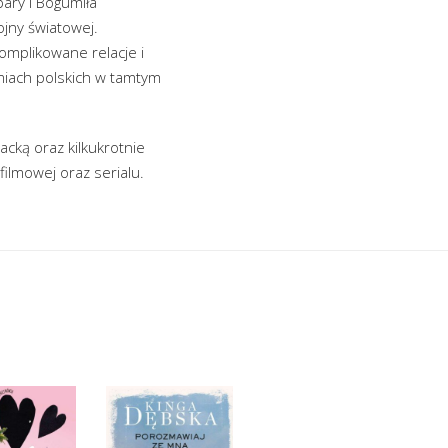
ary i Bogumiła
jny światowej.
omplikowane relacje i
miach polskich w tamtym
cką oraz kilkukrotnie
ilmowej oraz serialu.