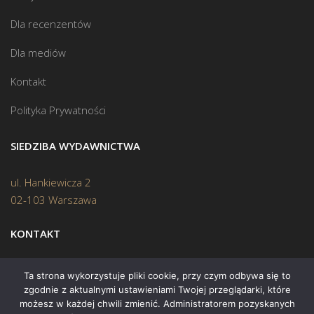
Dla recenzentów
Dla mediów
Kontakt
Polityka Prywatności
SIEDZIBA WYDAWNICTWA
ul. Hankiewicza 2
02-103 Warszawa
KONTAKT
Biuro:
(22) 45 70 402
Ta strona wykorzystuje pliki cookie, przy czym odbywa się to
zgodnie z aktualnymi ustawieniami Twojej przeglądarki, które
Mail:
biuro@swiatksiazki.pl
możesz w każdej chwili zmienić. Administratorem pozyskanych