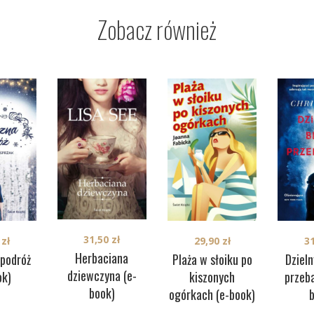
Zobacz również
31,50
zł
0
zł
3
29,90
zł
Herbaciana
podróż
Dziel
Plaża w słoiku po
dziewczyna (e-
ok)
przeb
kiszonych
book)
ogórkach (e-book)