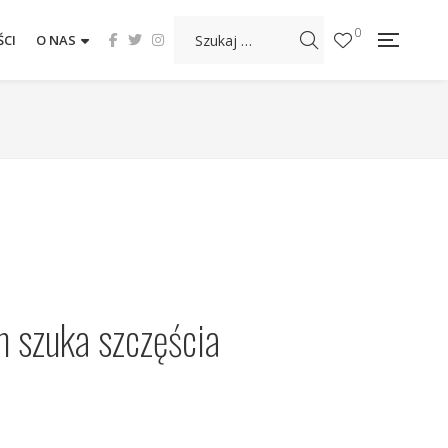
0
CI
O NAS
n szuka szczęścia