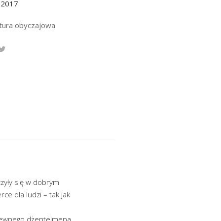
.2017
atura obyczajowa
zyły się w dobrym
ce dla ludzi – tak jak
 pewnego dżentelmena,