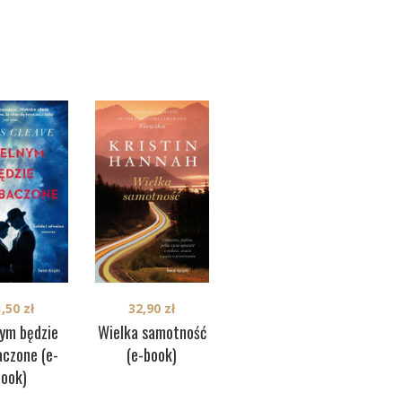
31,50
zł
1,50
zł
32,90
zł
Zwilczona (e-book)
nym będzie
Wielka samotność
Zim
aczone (e-
(e-book)
book)