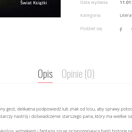
Data wydania
11.01
Kategoria:
Liter
Podziel się
Opis
Opinie (0)
ny gest, delikatna podpowiedź lub znak od losu, aby sprawy potoc
arczy nastrój i doświadczenie starszego pana, który ma wielkie ser
kością, wdziękiem i fantazją snuje przypominającą baśń historię