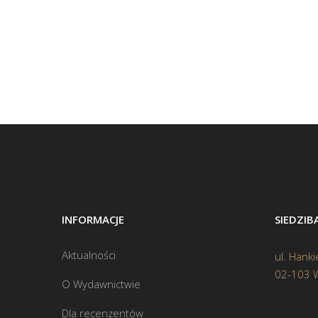
INFORMACJE
SIEDZI
Aktualności
ul. Hanki
02-103 
O Wydawnictwie
Dla recenzentów