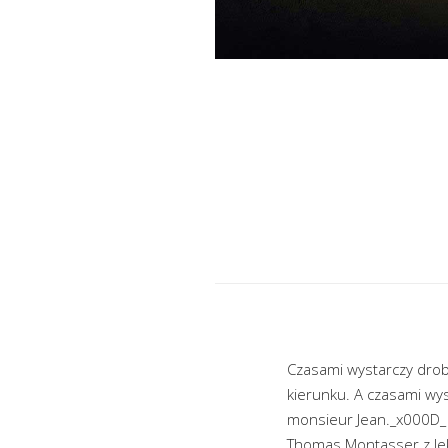
Czasami wystarczy drob
kierunku. A czasami wyst
monsieur Jean._x000D_
Thomas Montasser z lek