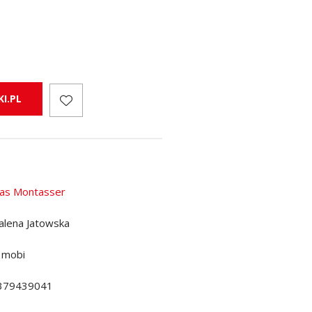
I.PL
as Montasser
lena Jatowska
 mobi
379439041