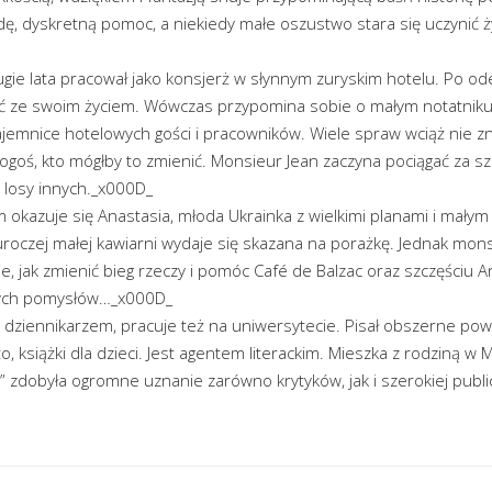
ę, dyskretną pomoc, a niekiedy małe oszustwo stara się uczynić ż
gie lata pracował jako konsjerż w słynnym zuryskim hotelu. Po od
bić ze swoim życiem. Wówczas przypomina sobie o małym notatniku
tajemnice hotelowych gości i pracowników. Wiele spraw wciąż nie zn
ogoś, kto mógłby to zmienić. Monsieur Jean zaczyna pociągać za s
losy innych._x000D_
okazuje się Anastasia, młoda Ukrainka z wielkimi planami i małym
roczej małej kawiarni wydaje się skazana na porażkę. Jednak mons
e, jak zmienić bieg rzeczy i pomóc Café de Balzac oraz szczęściu 
kłych pomysłów…_x000D_
ziennikarzem, pracuje też na uniwersytecie. Pisał obszerne powie
książki dla dzieci. Jest agentem literackim. Mieszka z rodziną w
 zdobyła ogromne uznanie zarówno krytyków, jak i szerokiej publi