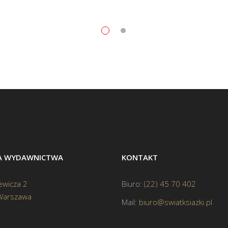
BA WYDAWNICTWA
KONTAKT
ewicza 2
Biuro:
(22) 45 70 402
Warszawa
Mail:
biuro@swiatksiazki.pl