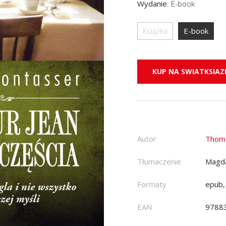
Wydanie
:
E-book
Książka
E-book
KUP NA SWIATKSIAZK
Autor
Thom
Tłumaczenie
Magda
Formaty
epub,
EAN
9788