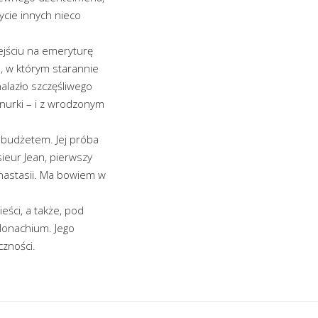
ycie innych nieco
ejściu na emeryturę
, w którym starannie
alazło szczęśliwego
znurki – i z wrodzonym
 budżetem. Jej próba
ieur Jean, pierwszy
Anastasii. Ma bowiem w
ści, a także, pod
 Monachium. Jego
czności.