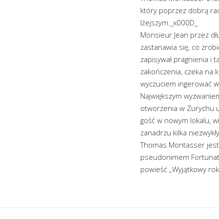
który poprzez dobrą rad
lżejszym._x000D_
Monsieur Jean przez dłu
zastanawia się, co zro
zapisywał pragnienia i 
zakończenia, czeka na k
wyczuciem ingerować w 
Największym wyzwaniem 
otworzenia w Zurychu u
gość w nowym lokalu, wi
zanadrzu kilka niezwy
Thomas Montasser jest d
pseudonimem Fortunato, 
powieść „Wyjątkowy rok”