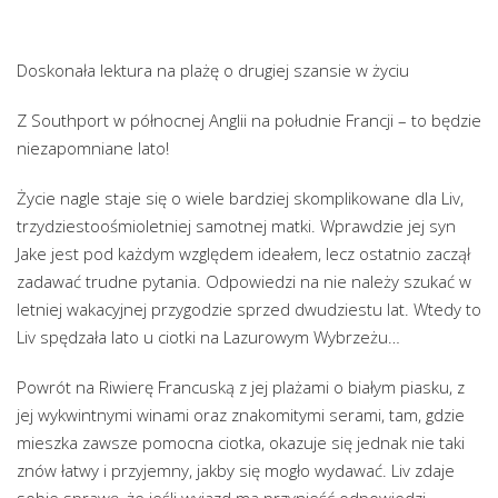
Doskonała lektura na plażę o drugiej szansie w życiu
Z Southport w północnej Anglii na południe Francji – to będzie
niezapomniane lato!
Życie nagle staje się o wiele bardziej skomplikowane dla Liv,
trzydziestoośmioletniej samotnej matki. Wprawdzie jej syn
Jake jest pod każdym względem ideałem, lecz ostatnio zaczął
zadawać trudne pytania. Odpowiedzi na nie należy szukać w
letniej wakacyjnej przygodzie sprzed dwudziestu lat. Wtedy to
Liv spędzała lato u ciotki na Lazurowym Wybrzeżu…
Powrót na Riwierę Francuską z jej plażami o białym piasku, z
jej wykwintnymi winami oraz znakomitymi serami, tam, gdzie
mieszka zawsze pomocna ciotka, okazuje się jednak nie taki
znów łatwy i przyjemny, jakby się mogło wydawać. Liv zdaje
sobie sprawę, że jeśli wyjazd ma przynieść odpowiedzi,