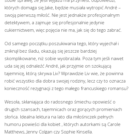
których domaga się Jake, będzie musiała wytropić André –
swoją pierwszą miłość. Nie jest jednakże profesjonalnym
detektywem, a zajmuje się profesjonalnie jedynie
cukiernictwem, więc pojęcia nie ma, jak się do tego zabrać.
Od samego początku poszukiwania tego, który wyjechał i
zniknął bez śladu, okazują się jeszcze bardziej
skomplikowane, niż sobie wyobrażała. Poza tym jeśli nawet
uda się jej odnaleźć André, jak przyjmie on szokującą
tajemnicę, którą skrywa Liv? Wprawdzie Liv wie, że powinna
robić wszystko dla dobra swojej rodziny, lecz czy to oznacza
konieczność rezygnacji z tego małego francuskiego romansu?
Wesoła, skłaniająca do radosnego śmiechu opowieść o
drugich szansach, tajemnicach oraz gorących promieniach
słońca. Idealna lektura na lato dla miłośniczek pełnych
humoru powieści dla kobiet , których autorkami są Carole
Matthews, Jenny Colgan czy Sophie Kinsella.