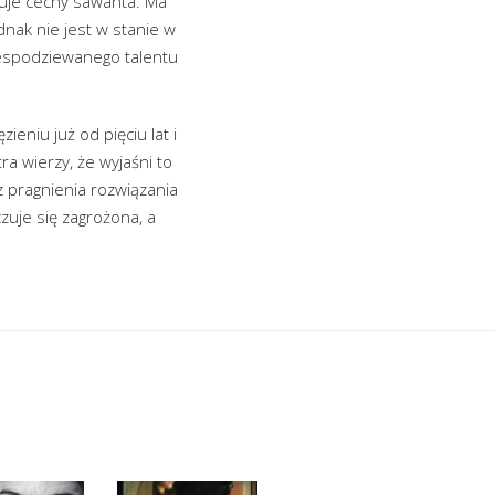
kuje cechy sawanta. Ma
nak nie jest w stanie w
iespodziewanego talentu
eniu już od pięciu lat i
a wierzy, że wyjaśni to
ę z pragnienia rozwiązania
czuje się zagrożona, a