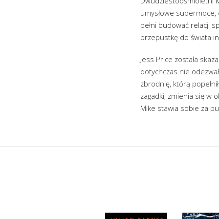
Dwudziestoośmioletni M
umysłowe supermoce, do
pełni budować relacji s
przepustkę do świata in
Jess Price została skaz
dotychczas nie odezwała
zbrodnię, którą popełniła
zagadki, zmienia się w o
Mike stawia sobie za p