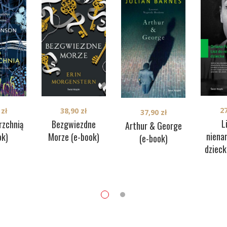
2
0
zł
38,90
zł
37,90
zł
L
rzchnią
Bezgwiezdne
Arthur & George
niena
ok)
Morze (e-book)
(e-book)
dzieck