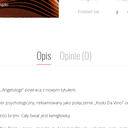
Podziel się
Opis
Opinie (0)
 „Angelologii” powraca z nowym tytułem.
iller psychologiczny, reklamowany jako połączenie „Kodu Da Vinci” o
ci brzmi: Cały świat jest łamigłówką.