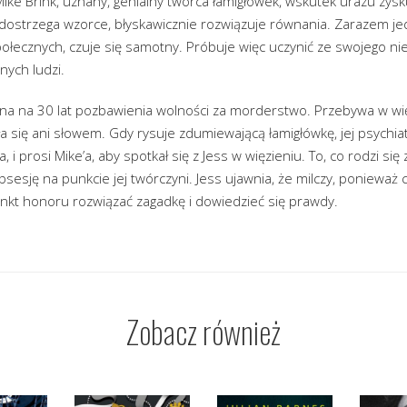
ike Brink, uznany, genialny twórca łamigłówek, wskutek urazu zys
strzega wzorce, błyskawicznie rozwiązuje równania. Zarazem jed
połecznych, czuje się samotny. Próbuje więc uczynić ze swojego n
nych ludzi.
ana na 30 lat pozbawienia wolności za morderstwo. Przebywa w więzi
 się ani słowem. Gdy rysuje zdumiewającą łamigłówkę, jej psychiatr
, i prosi Mike’a, aby spotkał się z Jess w więzieniu. To, co rodzi si
bsesję na punkcie jej twórczyni. Jess ujawnia, że milczy, ponieważ 
unkt honoru rozwiązać zagadkę i dowiedzieć się prawdy.
Zobacz również