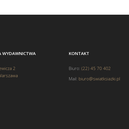
BA WYDAWNICTWA
KONTAKT
ewicza 2
Biuro:
(22) 45 70 402
Warszawa
Mail:
biuro@swiatksiazki.pl