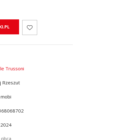
I.PL
lle Trussoni
j Rzeszut
 mobi
368068702
.2024
 obca