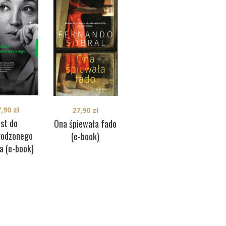
7,90
zł
27,90
zł
31,50
zł
ist do
Ona śpiewała fado
Zn
Córki latarnika (e-
rodzonego
(e-book)
pl
book)
a (e-book)