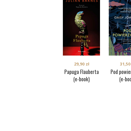
31,5
29,90
zł
Pod powie
Papuga Flauberta
(e-bo
(e-book)