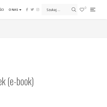
0
CI
O NAS
ek (e-book)