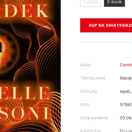
Książka
E-book
KUP NA SWIATKSIAZK
Autor
Danie
Tłumaczenie
Macie
Formaty
epub,
EAN
9788
Data wydania
05.06
Kategoria:
Proza