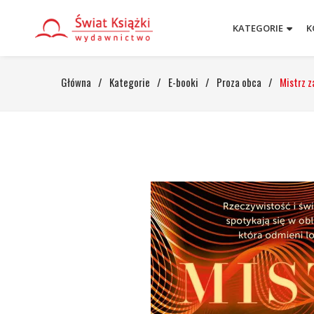
KATEGORIE
K
Główna
/
Kategorie
/
E-booki
/
Proza obca
/
Mistrz 