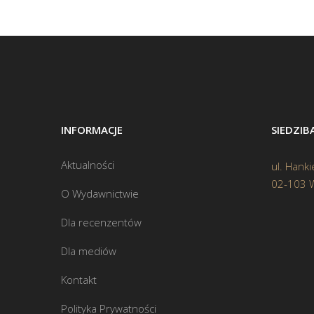
INFORMACJE
SIEDZI
Aktualności
ul. Hanki
02-103 
O Wydawnictwie
Dla recenzentów
Dla mediów
Kontakt
Polityka Prywatności