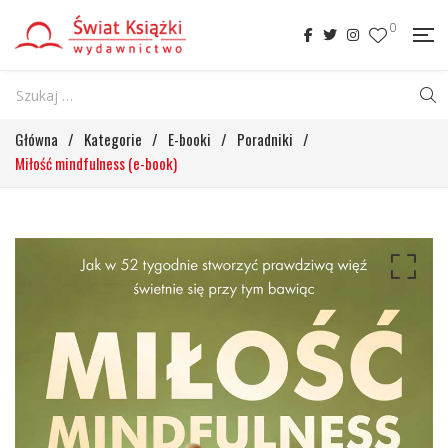
0
Główna
/
Kategorie
/
E-booki
/
Poradniki
/
Miłość mindfulness (e-book)