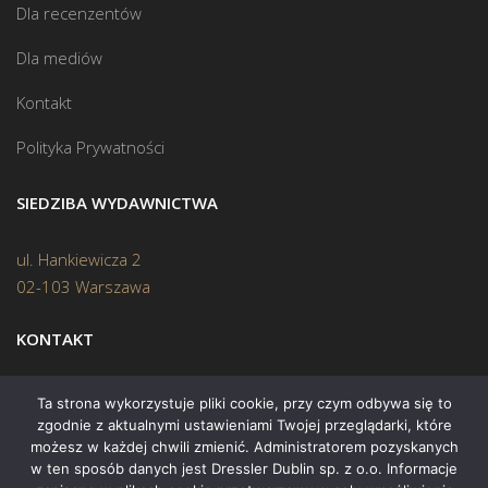
Dla recenzentów
Dla mediów
Kontakt
Polityka Prywatności
SIEDZIBA WYDAWNICTWA
ul. Hankiewicza 2
02-103 Warszawa
KONTAKT
Biuro:
(22) 45 70 402
Ta strona wykorzystuje pliki cookie, przy czym odbywa się to
zgodnie z aktualnymi ustawieniami Twojej przeglądarki, które
Mail:
biuro@swiatksiazki.pl
możesz w każdej chwili zmienić. Administratorem pozyskanych
w ten sposób danych jest Dressler Dublin sp. z o.o. Informacje