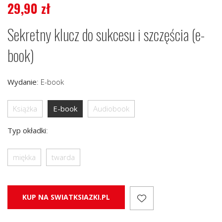
29,90
zł
Sekretny klucz do sukcesu i szczęścia (e-
book)
Wydanie
:
E-book
Książka
E-book
Audiobook
Typ okładki
:
miękka
twarda
KUP NA SWIATKSIAZKI.PL