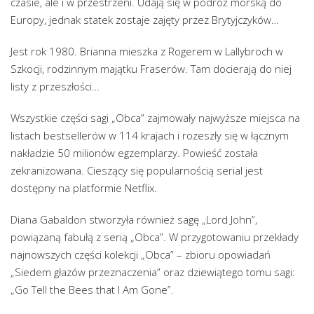
czasie, ale i w przestrzeni. Udają się w podróż morską do
Europy, jednak statek zostaje zajęty przez Brytyjczyków…
Jest rok 1980. Brianna mieszka z Rogerem w Lallybroch w
Szkocji, rodzinnym majątku Fraserów. Tam docierają do niej
listy z przeszłości…
Wszystkie części sagi „Obca” zajmowały najwyższe miejsca na
listach bestsellerów w 114 krajach i rozeszły się w łącznym
nakładzie 50 milionów egzemplarzy. Powieść została
zekranizowana. Cieszący się popularnością serial jest
dostępny na platformie Netflix.
Diana Gabaldon stworzyła również sagę „Lord John”,
powiązaną fabułą z serią „Obca”. W przygotowaniu przekłady
najnowszych części kolekcji „Obca” – zbioru opowiadań
„Siedem głazów przeznaczenia” oraz dziewiątego tomu sagi:
„Go Tell the Bees that I Am Gone”.