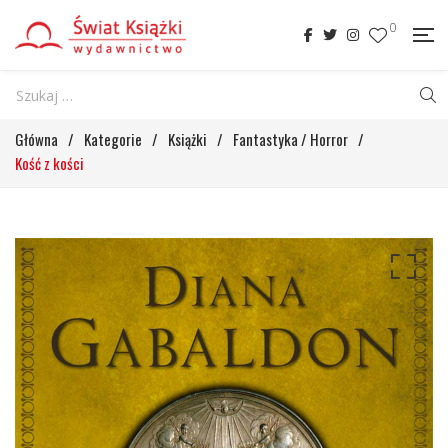
0
Główna
/
Kategorie
/
Książki
/
Fantastyka / Horror
/
Kość z kości