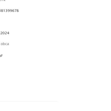
381399678
.2024
 obca