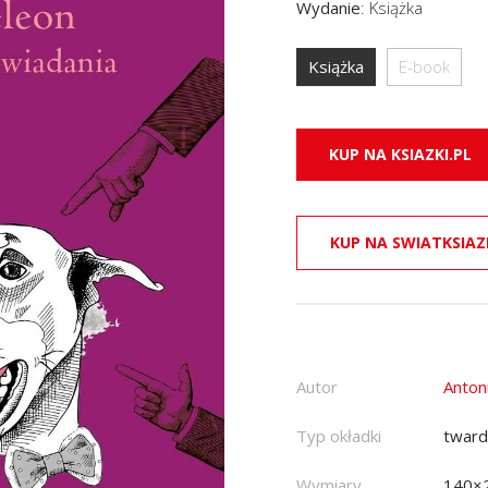
Wydanie
:
Książka
Książka
E-book
KUP NA KSIAZKI.PL
KUP NA SWIATKSIAZ
Autor
Anton
Typ okładki
twar
Wymiary
140×