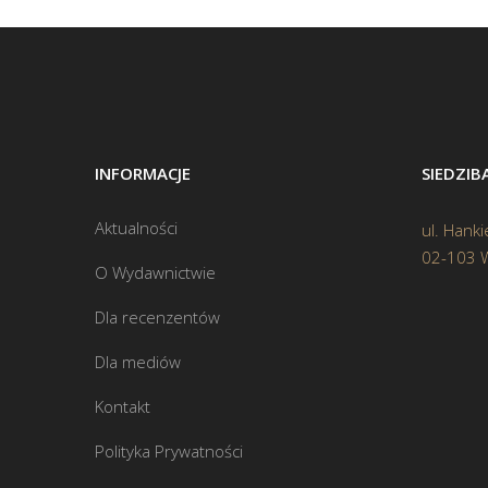
INFORMACJE
SIEDZI
Aktualności
ul. Hanki
02-103 
O Wydawnictwie
Dla recenzentów
Dla mediów
Kontakt
Polityka Prywatności