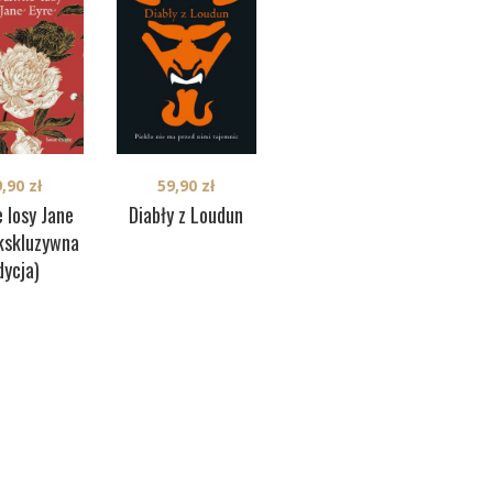
9,90
zł
59,90
zł
44,90
zł
 losy Jane
Pod
Diabły z Loudun
Arthur & George
ekskluzywna
dycja)