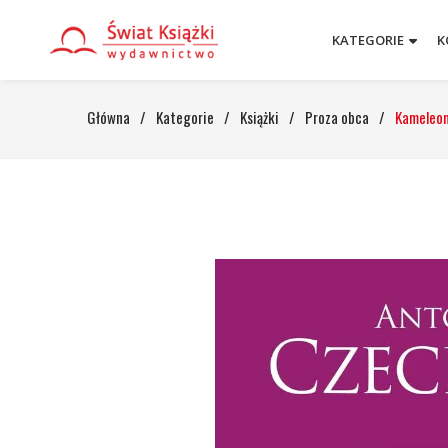
KATEGORIE
K
Główna
/
Kategorie
/
Książki
/
Proza obca
/
Kameleon