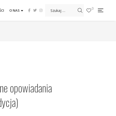
0
CI
O NAS
nne opowiadania
dycja)