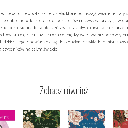
chowa to niepowtarzalne dzieła, które poruszają ważne tematy so
 je subtelne oddanie emocji bohaterów i niezwykła precyzja w opi
iczne odniesienia do społeczeństwa oraz błyskotliwe komentarze n
zechow umiejętnie ukazuje różnice między warstwami społecznymi i
zyludzkich. Jego opowiadania są doskonałym przykładem mistrzowsk
a czytelników na całym świecie.
Zobacz również