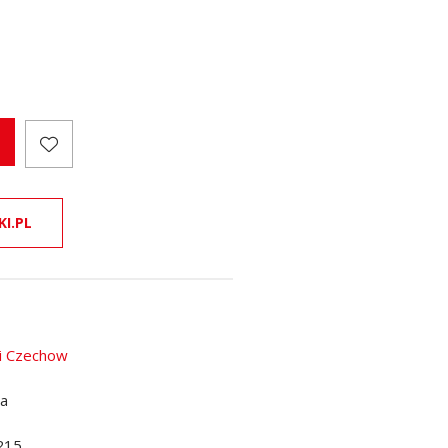
KI.PL
i Czechow
da
215