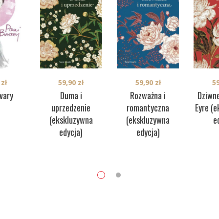
59,90
zł
5
0
zł
59,90
zł
Rozważna i
Dziwne
vary
Duma i
romantyczna
Eyre (
uprzedzenie
(ekskluzywna
e
(ekskluzywna
edycja)
edycja)