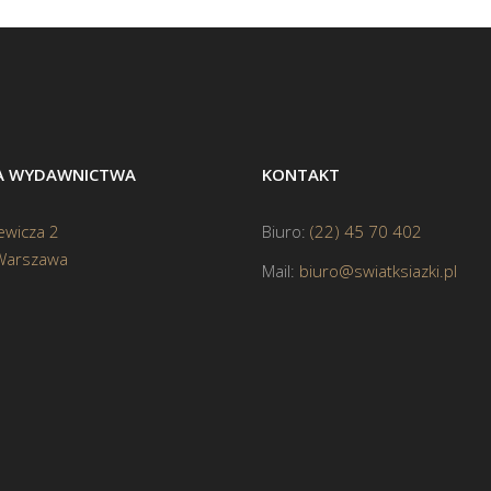
BA WYDAWNICTWA
KONTAKT
ewicza 2
Biuro:
(22) 45 70 402
Warszawa
Mail:
biuro@swiatksiazki.pl