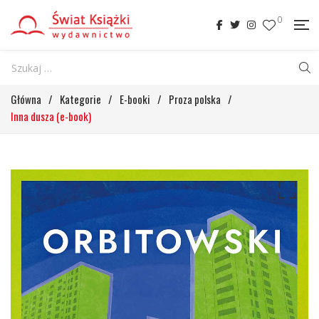
0
Główna
/
Kategorie
/
E-booki
/
Proza polska
/
Inna dusza (e-book)