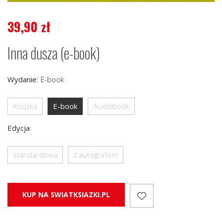
39,90
zł
Inna dusza (e-book)
Wydanie
:
E-book
Książka
E-book
Audiobook
Edycja
:
standardowa
z autografem
KUP NA SWIATKSIAZKI.PL