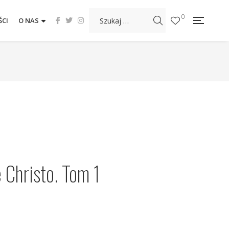
0
CI
O NAS
 Christo. Tom 1