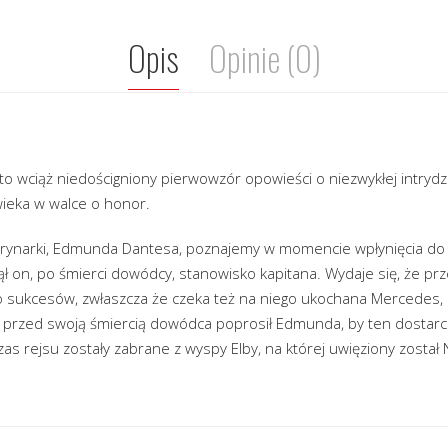
Opis
Opinie (0)
to wciąż niedościgniony pierwowzór opowieści o niezwykłej intrydz
owieka w walce o honor.
arynarki, Edmunda Dantesa, poznajemy w momencie wpłynięcia do 
ął on, po śmierci dowódcy, stanowisko kapitana. Wydaje się, że p
o sukcesów, zwłaszcza że czeka też na niego ukochana Mercedes, 
tuż przed swoją śmiercią dowódca poprosił Edmunda, by ten dostar
as rejsu zostały zabrane z wyspy Elby, na której uwięziony zosta