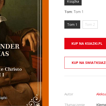
Książka
Tom
:
Tom 1
Tom 1
Tom 2
KUP NA KSIAZKI.PL
KUP NA SWIATKSIAZ
Autor
Aleks
Tłumaczenie
Kleme