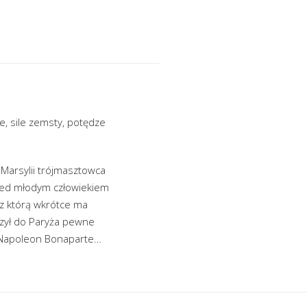
e, sile zemsty, potędze
Marsylii trójmasztowca
rzed młodym człowiekiem
z którą wkrótce ma
czył do Paryża pewne
ł Napoleon Bonaparte…