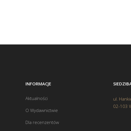
INFORMACJE
SIEDZI
Aktualności
ul. Hanki
02-103 
O Wydawnictwie
Dla recenzentów