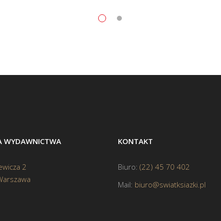
BA WYDAWNICTWA
KONTAKT
ewicza 2
Biuro:
(22) 45 70 402
Warszawa
Mail:
biuro@swiatksiazki.pl