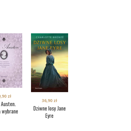
31,03
zł
9,90
zł
36,90
zł
Azyl
 Austen.
Dziwne losy Jane
a wybrane
Eyre