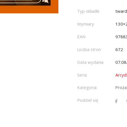
Typ okładki
twar
Wymiary
130×
EAN
9788
Liczba stron
672
Data wydania
07.08
Seria
Arcydz
Kategoria:
Proza
Podziel się