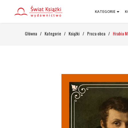
KATEGORIE
K
Główna
/
Kategorie
/
Książki
/
Proza obca
/
Hrabia M