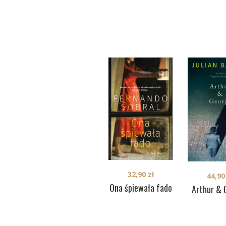
32,90
zł
44,9
Ona śpiewała fado
Arthur & 