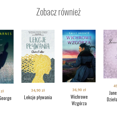
Zobacz również
4
36,90
zł
34,90
zł
0
zł
Jane
Wichrowe
Lekcje pływania
George
Dzieł
Wzgórza