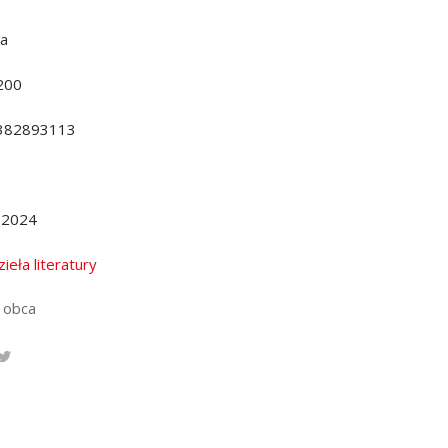
da
200
382893113
.2024
ieła literatury
 obca