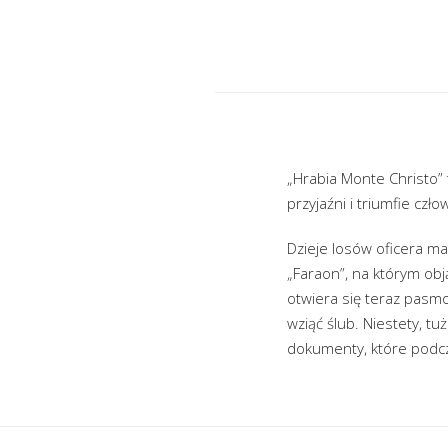
„Hrabia Monte Christo” 
przyjaźni i triumfie czł
Dzieje losów oficera m
„Faraon”, na którym obj
otwiera się teraz pasm
wziąć ślub. Niestety, 
dokumenty, które podcz