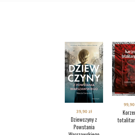
99,9
39,90
zł
Korze
Dziewczyny z
totalita
Powstania
Warszawskiego