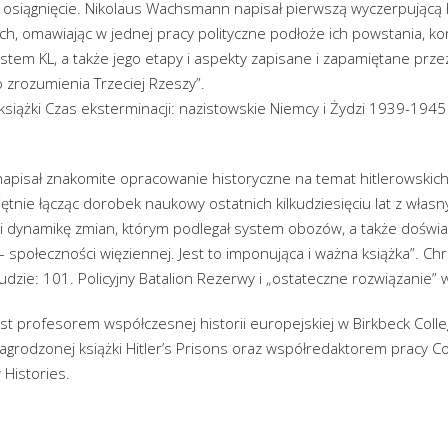
e osiągnięcie. Nikolaus Wachsmann napisał pierwszą wyczerpującą h
h, omawiając w jednej pracy polityczne podłoże ich powstania, ko
stem KL, a także jego etapy i aspekty zapisane i zapamiętane przez 
 zrozumienia Trzeciej Rzeszy”.
 książki Czas eksterminacji: nazistowskie Niemcy i Żydzi 1939-19
apisał znakomite opracowanie historyczne na temat hitlerowski
ętnie łącząc dorobek naukowy ostatnich kilkudziesięciu lat z włas
k i dynamikę zmian, którym podlegał system obozów, a także doświad
– społeczności więziennej. Jest to imponująca i ważna książka”. Ch
ludzie: 101. Policyjny Batalion Rezerwy i „ostateczne rozwiązanie” 
t profesorem współczesnej historii europejskiej w Birkbeck Coll
grodzonej książki Hitler’s Prisons oraz współredaktorem pracy C
Histories.