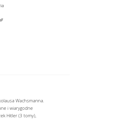
ia
Nikolausa Wachsmanna.
nne i wiarygodne
k Hitler (3 tomy),