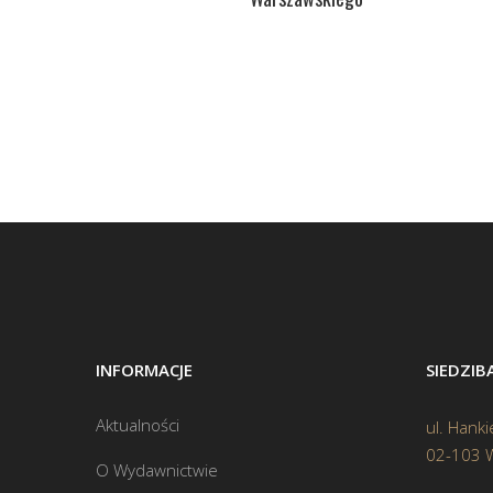
INFORMACJE
SIEDZI
Aktualności
ul. Hanki
02-103 
O Wydawnictwie