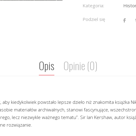
Kategoria:
Histor
Podziel się
Opis
Opinie (0)
, aby kiedykolwiek powstało lepsze dzieło niż znakomita książka 
obie materiałów archiwalnych, stanowi fascynujące, wszechstro
go, lecz niezwykle ważnego tematu”. Sir Ian Kershaw, autor książe
zne rozwiązanie.