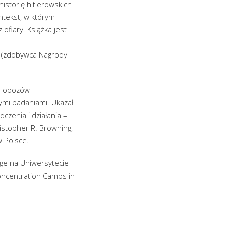
istorię hitlerowskich
ntekst, w którym
ofiary. Książka jest
45 (zdobywca Nagrody
ch obozów
nymi badaniami. Ukazał
czenia i działania –
ristopher R. Browning,
w Polsce.
ege na Uniwersytecie
oncentration Camps in