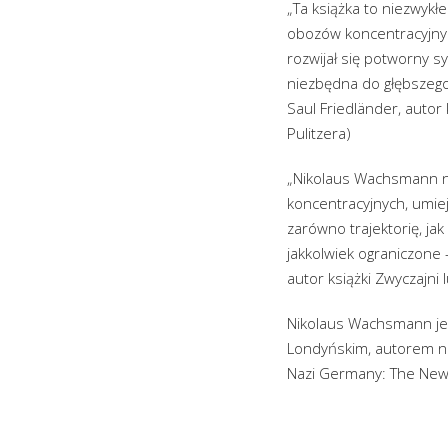
„Ta książka to niezwykł
obozów koncentracyjnyc
rozwijał się potworny sy
niezbędna do głębszego
Saul Friedländer, autor
Pulitzera)
„Nikolaus Wachsmann n
koncentracyjnych, umiej
zarówno trajektorię, ja
jakkolwiek ograniczone 
autor książki Zwyczajni 
Nikolaus Wachsmann jes
Londyńskim, autorem na
Nazi Germany: The New 