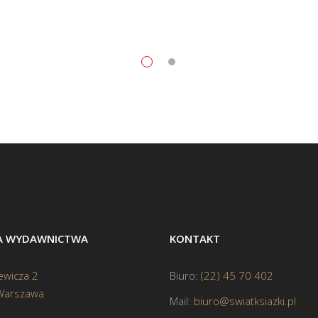
BA WYDAWNICTWA
KONTAKT
ewicza 2
Biuro:
(22) 45 70 402
Warszawa
Mail:
biuro@swiatksiazki.pl