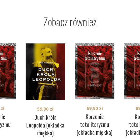
Zobacz również
0
zł
69,90
zł
8
59,90
zł
nie
Korzenie
Ko
Duch króla
ryzmu
totalitaryzmu
tota
Leopolda (okładka
(okładka miękka)
(okład
miękka)