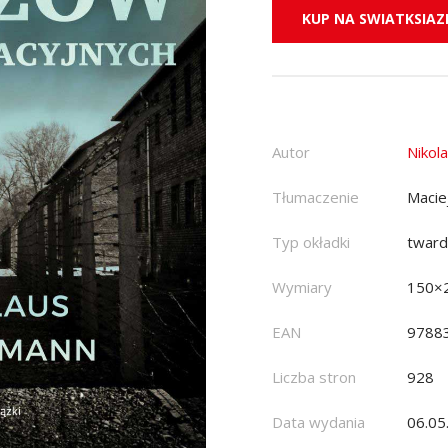
KUP NA SWIATKSIAZK
Autor
Nikol
Tłumaczenie
Macie
Typ okładki
twar
Wymiary
150×
EAN
9788
Liczba stron
928
Data wydania
06.05