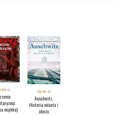
9,90
zł
89,90
zł
49,90
zł
rzenie
Duch króla
Auschwitz.
litaryzmu
t
Leopolda (okładka
Historia miasta i
ka miękka)
(o
twarda)
obozu