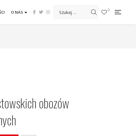
0
CI
O NAS
istowskich obozów
nych