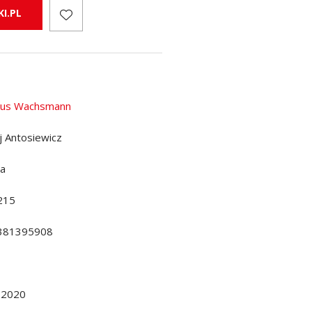
I.PL
aus Wachsmann
j Antosiewicz
da
215
381395908
.2020