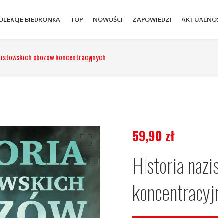
OLEKCJE BIEDRONKA
TOP
NOWOŚCI
ZAPOWIEDZI
AKTUALNOŚ
zistowskich obozów koncentracyjnych
59,90
zł
Historia naz
koncentracyj