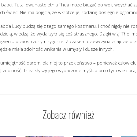
babci. Tutaj dwunastoletnia Thea może biegać do woli, wdychać z
ych świec. Nie ma pojęcia, że wkrótce jej rodzinę dosięgnie ogromna
babcia Lucy budzą się z tego samego koszmaru. I choć nigdy nie r
dzielą, wiedzą, że wydarzyło się coś strasznego. Dzięki wizji Thei 
ięzieniu o zaostrzonym rygorze. Z czasem dziewczyna znajdzie przyj
będzie miała zdolność wnikania w umysły i dusze innych.
 umiejętność darem, dla niej to przekleństwo – ponieważ człowiek, 
 zdolność. Thea słyszy jego wypaczone myśli, a on o tym wie i pr
Zobacz również