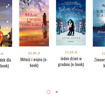
31,50
zł
32,90
zł
3
0
zł
Jeden dzień w
Miłość i wojna (e-
Zimowy
dek dla
grudniu (e-book)
book)
-book)