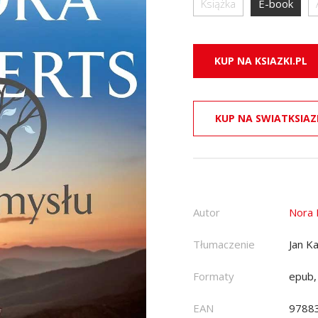
Książka
E-book
KUP NA KSIAZKI.PL
KUP NA SWIATKSIAZ
Autor
Nora 
Tłumaczenie
Jan K
Formaty
epub,
EAN
9788