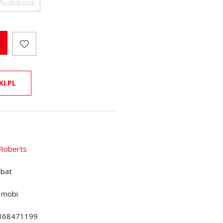
Audiobook
KI.PL
Roberts
abat
 mobi
368471199