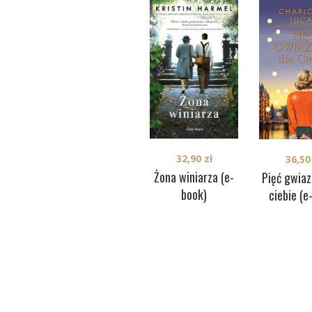
32,90
zł
36,5
Żona winiarza (e-
Pięć gwiaz
book)
ciebie (e