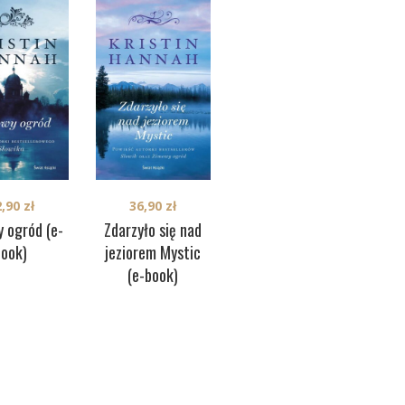
31,50
zł
2,90
zł
36,90
zł
Zwilczona (e-book)
 ogród (e-
Zdarzyło się nad
d
book)
jeziorem Mystic
(e-book)