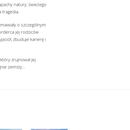
apachy natury, świeżego
 tragedia.
ozmawiały o szczególnym
morderca jej rodziców
aciół, zbuduje karierę i
który zrujnował jej
agnie zemsty…