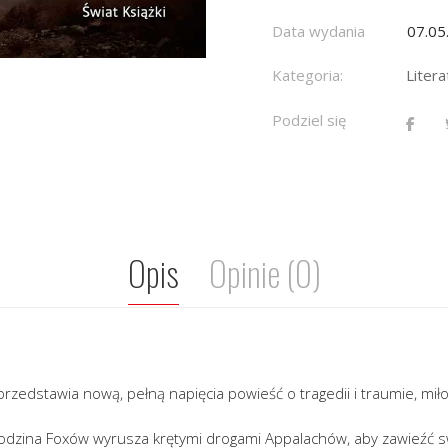
Data wydania
07.05
Kategoria:
Liter
Podziel się
Opis
Opinie (0)
rzedstawia nową, pełną napięcia powieść o tragedii i traumie, miłoś
rodzina Foxów wyrusza krętymi drogami Appalachów, aby zawieźć s