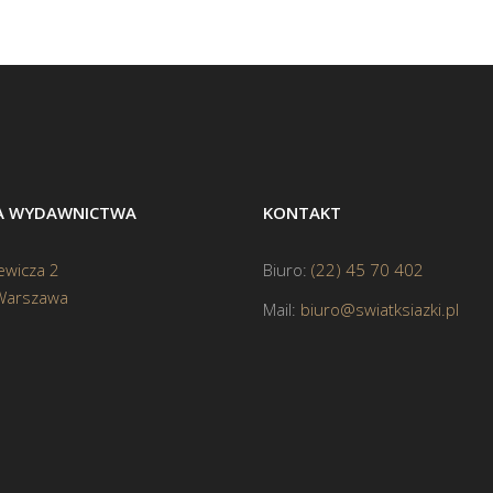
BA WYDAWNICTWA
KONTAKT
ewicza 2
Biuro:
(22) 45 70 402
Warszawa
Mail:
biuro@swiatksiazki.pl