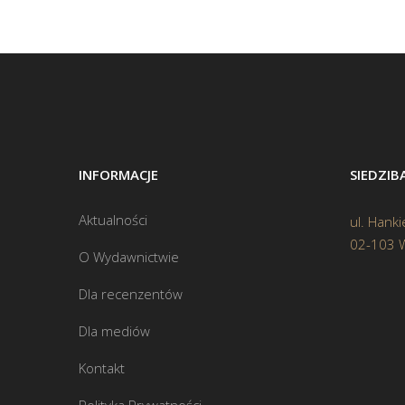
INFORMACJE
SIEDZI
Aktualności
ul. Hanki
02-103 
O Wydawnictwie
Dla recenzentów
Dla mediów
Kontakt