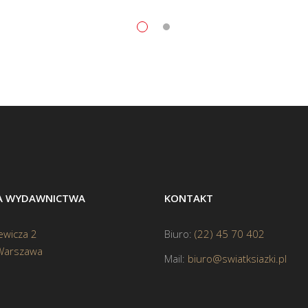
BA WYDAWNICTWA
KONTAKT
ewicza 2
Biuro:
(22) 45 70 402
Warszawa
Mail:
biuro@swiatksiazki.pl