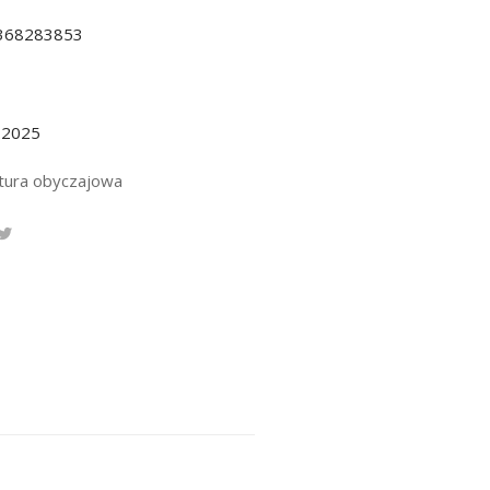
368283853
.2025
atura obyczajowa