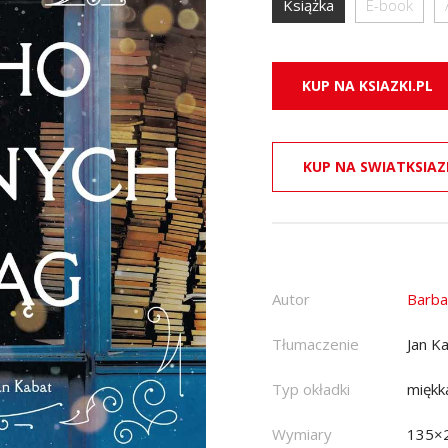
Książka
E-book
KUP NA KSIAZKI.PL
KUP NA SWIATKSIAZ
Autor
Barba
Tłumaczenie
Jan K
Typ okładki
miękk
Wymiary
135×