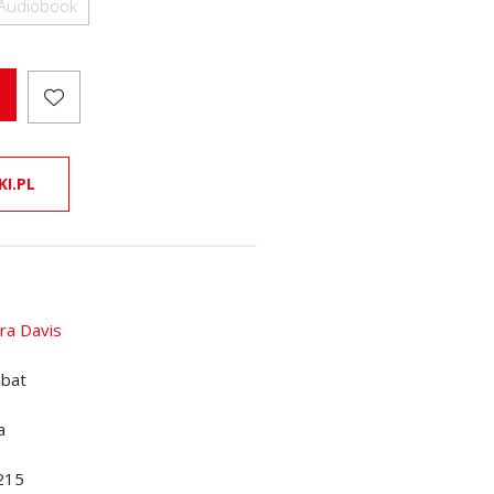
Audiobook
KI.PL
ra Davis
abat
a
215