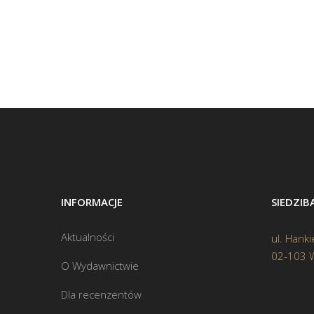
INFORMACJE
SIEDZI
Aktualności
ul. Hanki
02-103 
O Wydawnictwie
Dla recenzentów