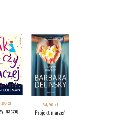
4,90
zł
36,90
zł
34,90
zł
zy inaczej
Magiczna podróż
C
Projekt marzeń