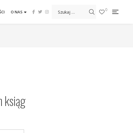
0
CI
O NAS
 ksiąg