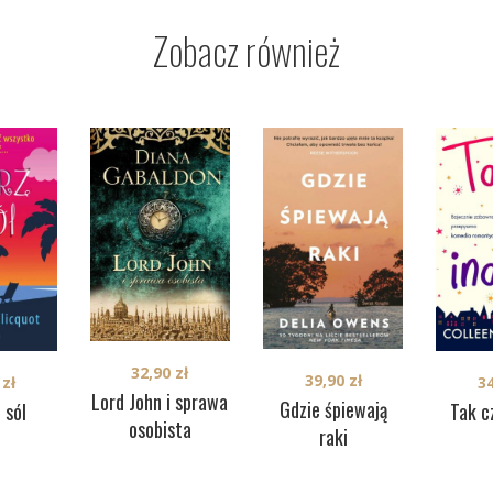
Zobacz również
32,90
zł
39,90
zł
0
zł
3
Lord John i sprawa
Gdzie śpiewają
i sól
Tak c
osobista
raki