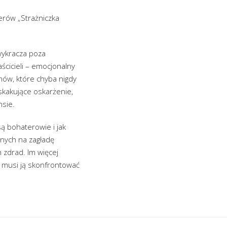
erów „Strażniczka
 wykracza poza
ścicieli – emocjonalny
omów, które chyba nigdy
askakujące oskarżenie,
nsie.
są bohaterowie i jak
anych na zagładę
 zdrad. Im więcej
– i musi ją skonfrontować