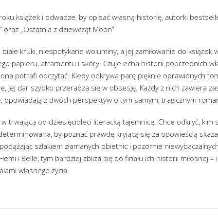
ku książek i odwadze, by opisać własną historię, autorki bestsell
” oraz „Ostatnia z dziewcząt Moon”
białe kruki, niespotykane woluminy, a jej zamiłowanie do książek
go papieru, atramentu i skóry. Czuje echa historii poprzednich wła
ko ona potrafi odczytać. Kiedy odkrywa parę pięknie oprawionych t
e, jej dar szybko przeradza się w obsesję. Każdy z nich zawiera z
lle, opowiadają z dwóch perspektyw o tym samym, tragicznym roma
w trwającą od dziesięcioleci literacką tajemnicę. Chce odkryć, kim 
 Zdeterminowana, by poznać prawdę kryjącą się za opowieścią skaz
 podążając szlakiem złamanych obietnic i pozornie niewybaczalnych
emi i Belle, tym bardziej zbliża się do finału ich historii miłosnej 
ałami własnego życia.