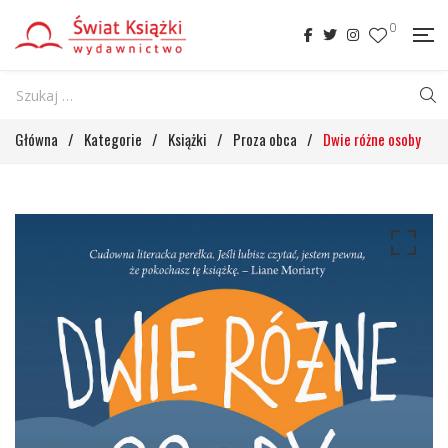
0
Główna
/
Kategorie
/
Książki
/
Proza obca
/
Dwie różne osoby