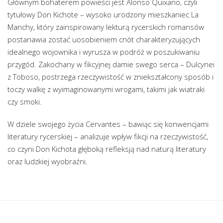
Głównym bohaterem powieści jest Alonso Quixano, czyli
tytułowy Don Kichote – wysoko urodzony mieszkaniec La
Manchy, który zainspirowany lekturą rycerskich romansów
postanawia zostać uosobieniem cnót charakteryzujących
idealnego wojownika i wyrusza w podróż w poszukiwaniu
przygód. Zakochany w fikcyjnej damie swego serca – Dulcynei
z Toboso, postrzega rzeczywistość w zniekształcony sposób i
toczy walkę z wyimaginowanymi wrogami, takimi jak wiatraki
czy smoki.
W dziele swojego życia Cervantes – bawiąc się konwencjami
literatury rycerskiej – analizuje wpływ fikcji na rzeczywistość,
co czyni Don Kichota głęboką refleksją nad naturą literatury
oraz ludzkiej wyobraźni.