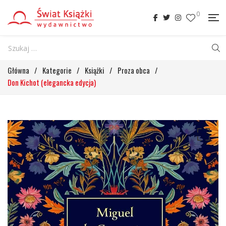
0
Główna
/
Kategorie
/
Książki
/
Proza obca
/
Don Kichot (elegancka edycja)