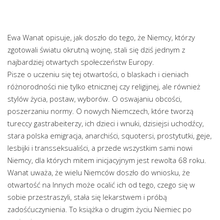
Ewa Wanat opisuje, jak doszło do tego, że Niemcy, którzy
zgotowali światu okrutną wojnę, stali się dziś jednym z
najbardziej otwartych społeczeństw Europy.
Pisze o uczeniu się tej otwartości, o blaskach i cieniach
różnorodności nie tylko etnicznej czy religijnej, ale również
stylów życia, postaw, wyborów. O oswajaniu obcości,
poszerzaniu normy. O nowych Niemczech, które tworzą
tureccy gastrabeiterzy, ich dzieci i wnuki, dzisiejsi uchodźcy,
stara polska emigracja, anarchiści, squotersi, prostytutki, geje,
lesbijki i transseksualiści, a przede wszystkim sami nowi
Niemcy, dla których mitem inicjacyjnym jest rewolta 68 roku.
Wanat uważa, że wielu Niemców doszło do wniosku, że
otwartość na Innych może ocalić ich od tego, czego się w
sobie przestraszyli, stała się lekarstwem i próbą
zadośćuczynienia. To książka o drugim życiu Niemiec po