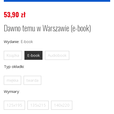
53,90
zł
Dawno temu w Warszawie (e-book)
Wydanie
:
E-book
Książka
E-book
Audiobook
Typ okładki
:
miękka
twarda
Wymiary
:
125x195
135x215
140x220