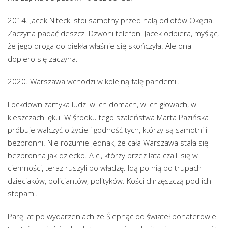
2014. Jacek Nitecki stoi samotny przed halą odlotów Okęcia.
Zaczyna padać deszcz. Dzwoni telefon. Jacek odbiera, myśląc,
że jego droga do piekła właśnie się skończyła. Ale ona
dopiero się zaczyna.
2020. Warszawa wchodzi w kolejną falę pandemii.
Lockdown zamyka ludzi w ich domach, w ich głowach, w
kleszczach lęku. W środku tego szaleństwa Marta Pazińska
próbuje walczyć o życie i godność tych, którzy są samotni i
bezbronni. Nie rozumie jednak, że cała Warszawa stała się
bezbronna jak dziecko. A ci, którzy przez lata czaili się w
ciemności, teraz ruszyli po władzę. Idą po nią po trupach
dzieciaków, policjantów, polityków. Kości chrzęszczą pod ich
stopami.
Parę lat po wydarzeniach ze Ślepnąc od świateł bohaterowie