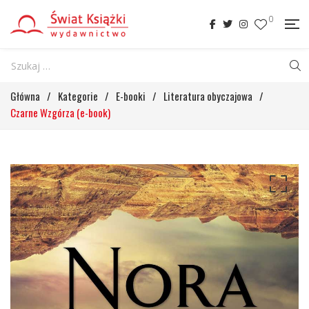
0
Główna
/
Kategorie
/
E-booki
/
Literatura obyczajowa
/
Czarne Wzgórza (e-book)