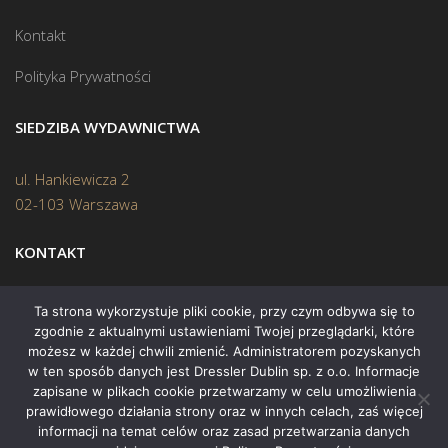
Kontakt
Polityka Prywatności
SIEDZIBA WYDAWNICTWA
ul. Hankiewicza 2
02-103 Warszawa
KONTAKT
Biuro:
(22) 45 70 402
Ta strona wykorzystuje pliki cookie, przy czym odbywa się to
zgodnie z aktualnymi ustawieniami Twojej przeglądarki, które
Mail:
biuro@swiatksiazki.pl
możesz w każdej chwili zmienić. Administratorem pozyskanych
w ten sposób danych jest Dressler Dublin sp. z o.o. Informacje
zapisane w plikach cookie przetwarzamy w celu umożliwienia
prawidłowego działania strony oraz w innych celach, zaś więcej
informacji na temat celów oraz zasad przetwarzania danych