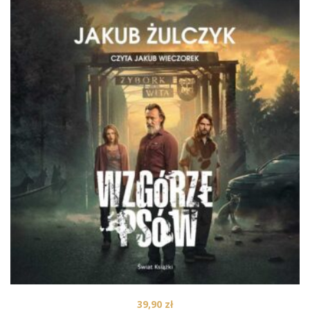
39,90
zł