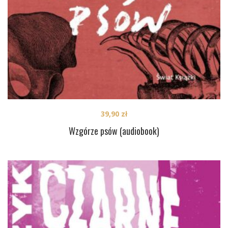
39,90
zł
Wzgórze psów (audiobook)