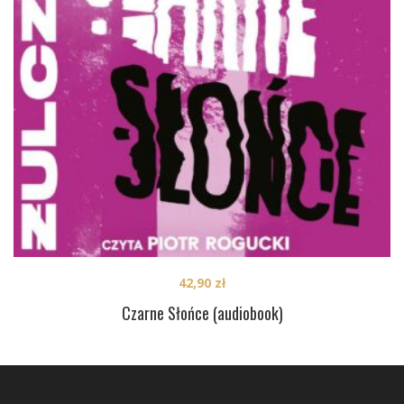
42,90
zł
Czarne Słońce (audiobook)