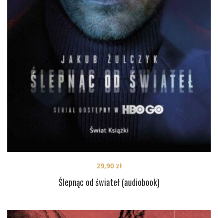
29,90
zł
Ślepnąc od świateł (audiobook)