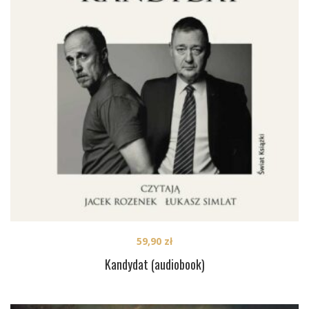
59,90
zł
Kandydat (audiobook)