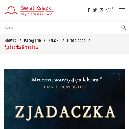
0
Główna
/
Kategorie
/
Książki
/
Proza obca
/
Zjadaczka Grzechów