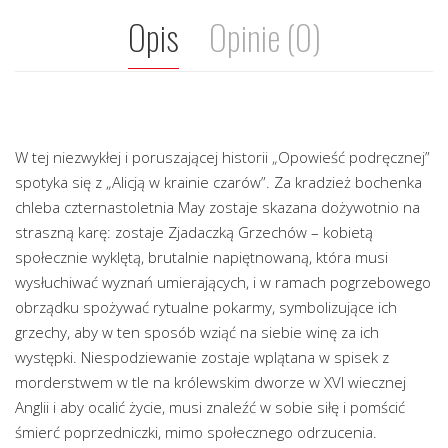
Opis
Opinie (0)
W tej niezwykłej i poruszającej historii „Opowieść podręcznej”
spotyka się z „Alicją w krainie czarów”. Za kradzież bochenka
chleba czternastoletnia May zostaje skazana dożywotnio na
straszną karę: zostaje Zjadaczką Grzechów – kobietą
społecznie wyklętą, brutalnie napiętnowaną, która musi
wysłuchiwać wyznań umierających, i w ramach pogrzebowego
obrządku spożywać rytualne pokarmy, symbolizujące ich
grzechy, aby w ten sposób wziąć na siebie winę za ich
występki. Niespodziewanie zostaje wplątana w spisek z
morderstwem w tle na królewskim dworze w XVI wiecznej
Anglii i aby ocalić życie, musi znaleźć w sobie siłę i pomścić
śmierć poprzedniczki, mimo społecznego odrzucenia.