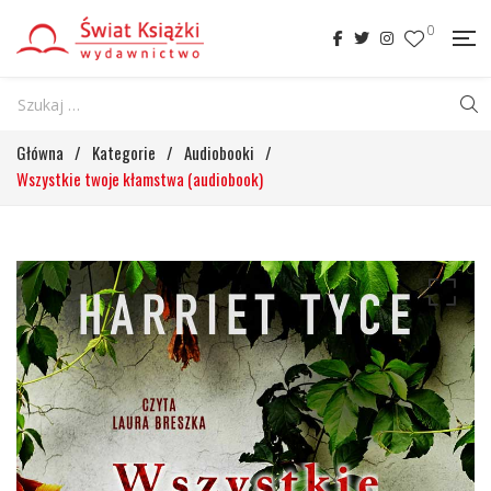
0
Główna
/
Kategorie
/
Audiobooki
/
Wszystkie twoje kłamstwa (audiobook)