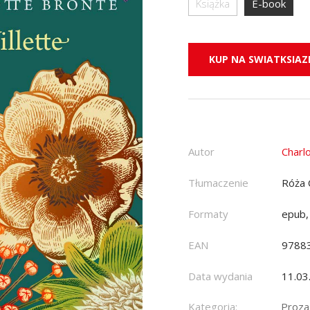
Książka
E-book
KUP NA SWIATKSIAZK
Autor
Charl
Tłumaczenie
Róża
Formaty
epub,
EAN
9788
Data wydania
11.03
Kategoria:
Proza