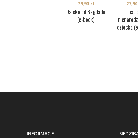
29,90
zł
27,9
Daleko od Bagdadu
List 
(e-book)
nienarod
dziecka (
INFORMACJE
SIEDZI