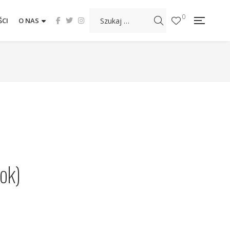
0
CI
O NAS
ook)