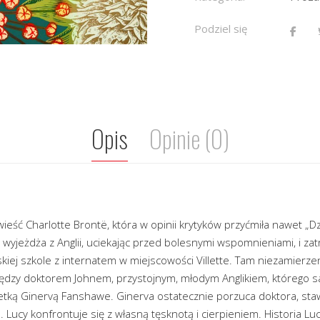
Podziel się
Opis
Opinie (0)
owieść Charlotte Brontë, która w opinii krytyków przyćmiła nawet „Dz
wyjeżdża z Anglii, uciekając przed bolesnymi wspomnieniami, i zatr
kiej szkole z internatem w miejscowości Villette. Tam niezamierze
ędzy doktorem Johnem, przystojnym, młodym Anglikiem, którego 
etką Ginervą Fanshawe. Ginerva ostatecznie porzuca doktora, staw
 Lucy konfrontuje się z własną tęsknotą i cierpieniem. Historia L