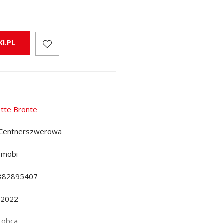
I.PL
otte Bronte
 Centnerszwerowa
 mobi
382895407
.2022
 obca