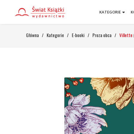
KATEGORIE
K
Główna
/
Kategorie
/
E-booki
/
Proza obca
/
Villette