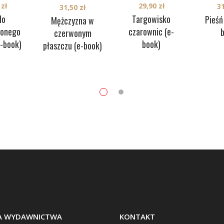
0
zł
29,90
zł
3
31,50
zł
do
Targowisko
Pieśń
Mężczyzna w
zonego
czarownic (e-
czerwonym
e-book)
book)
płaszczu (e-book)
BA WYDAWNICTWA
KONTAKT