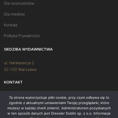
Dla recenzentów
Dla mediów
Kontakt
Polityka Prywatności
SIEDZIBA WYDAWNICTWA
ul. Hankiewicza 2
02-103 Warszawa
KONTAKT
Biuro:
(22) 45 70 402
Ta strona wykorzystuje pliki cookie, przy czym odbywa się to
zgodnie z aktualnymi ustawieniami Twojej przeglądarki, które
Mail:
biuro@swiatksiazki.pl
możesz w każdej chwili zmienić. Administratorem pozyskanych
w ten sposób danych jest Dressler Dublin sp. z o.o. Informacje