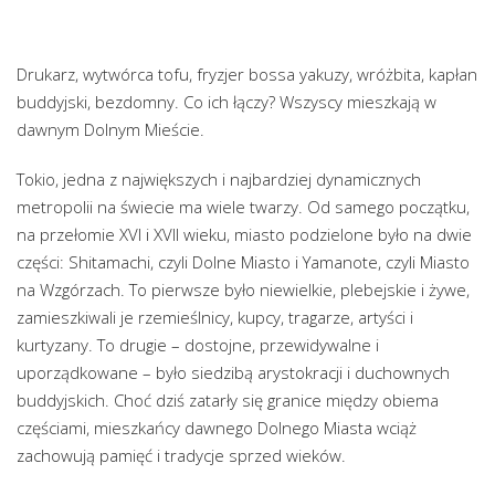
Drukarz, wytwórca tofu, fryzjer bossa yakuzy, wróżbita, kapłan
buddyjski, bezdomny. Co ich łączy? Wszyscy mieszkają w
dawnym Dolnym Mieście.
Tokio, jedna z największych i najbardziej dynamicznych
metropolii na świecie ma wiele twarzy. Od samego początku,
na przełomie XVI i XVII wieku, miasto podzielone było na dwie
części: Shitamachi, czyli Dolne Miasto i Yamanote, czyli Miasto
na Wzgórzach. To pierwsze było niewielkie, plebejskie i żywe,
zamieszkiwali je rzemieślnicy, kupcy, tragarze, artyści i
kurtyzany. To drugie – dostojne, przewidywalne i
uporządkowane – było siedzibą arystokracji i duchownych
buddyjskich. Choć dziś zatarły się granice między obiema
częściami, mieszkańcy dawnego Dolnego Miasta wciąż
zachowują pamięć i tradycje sprzed wieków.