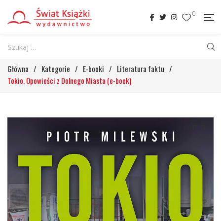
0
Główna
/
Kategorie
/
E-booki
/
Literatura faktu
/
Tokio. Opowieści z Dolnego Miasta (e-book)