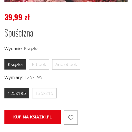
39,99
zł
Spuścizna
Wydanie
:
Książka
Książka
E-book
Audiobook
Wymiary
:
125x195
125x195
135x215
KUP NA KSIAZKI.PL