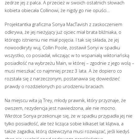
zedrze jej z palca. A przecież w swoich ostatnich słowach
kobieta obiecała Collinowi, że nigdy go nie opuści…
Projektantka graficzna Sonya MacTavish z zaskoczeniem
odkrywa, że jej nieżyjący już ojciec miał brata bliźniaka, o
którego istnieniu nie miał pojęcia. I tak się składa, że jej
nowoodkryty wuj, Collin Poole, zostawił Sonyi w spadku
wszystko, co posiadał, wliczając w to wspaniałą wiktoriańską
posiadłość na wybrzeżu Main, w której – zgodnie z jego wolą –
musi mieszkać co najmniej przez 3 lata. A że dopiero co
rozstała się z narzeczonym, postanawia się dowiedzieć
prawdy o rozdzielonych po urodzeniu braciach.
Na miejscu wita ją Trey, młody prawnik, który przyznaje, że
owszem, rezydencja jest nawiedzona, ale nie mocno.
Wkrótce Sonya przekonuje się, że w spadku przypadła jej nie
tylko posiadłość, ale też licząca sobie kilkaset lat klątwa, a
także zagadka, którą dziewczyna musi rozwiązać, jeśli kiedyś