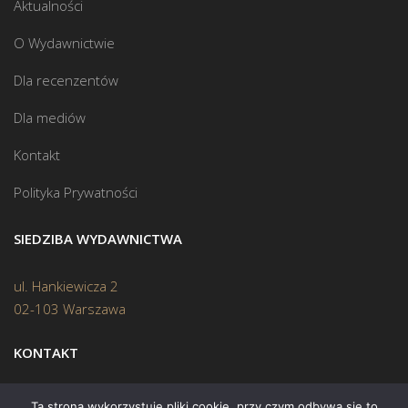
Aktualności
O Wydawnictwie
Dla recenzentów
Dla mediów
Kontakt
Polityka Prywatności
SIEDZIBA WYDAWNICTWA
ul. Hankiewicza 2
02-103 Warszawa
KONTAKT
Biuro:
(22) 45 70 402
Ta strona wykorzystuje pliki cookie, przy czym odbywa się to