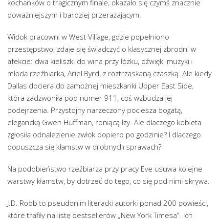
kochanków o tragicznym finale, okazało się czymś znacznie
poważniejszym i bardziej przerażającym.
Widok pracowni w West Village, gdzie popełniono
przestępstwo, zdaje się świadczyć o klasycznej zbrodni w
afekcie: dwa kieliszki do wina przy łóżku, dźwięki muzyki i
młoda rzeźbiarka, Ariel Byrd, z roztrzaskaną czaszką. Ale kiedy
Dallas dociera do zamożnej mieszkanki Upper East Side,
która zadzwoniła pod numer 911, coś wzbudza jej
podejrzenia. Przystojny narzeczony pociesza bogatą,
elegancką Gwen Huffman, roniącą łzy. Ale dlaczego kobieta
zgłosiła odnalezienie zwłok dopiero po godzinie? I dlaczego
dopuszcza się kłamstw w drobnych sprawach?
Na podobieństwo rzeźbiarza przy pracy Eve usuwa kolejne
warstwy kłamstw, by dotrzeć do tego, co się pod nimi skrywa.
J.D. Robb to pseudonim literacki autorki ponad 200 powieści,
które trafiły na listę bestsellerów „New York Timesa”. Ich