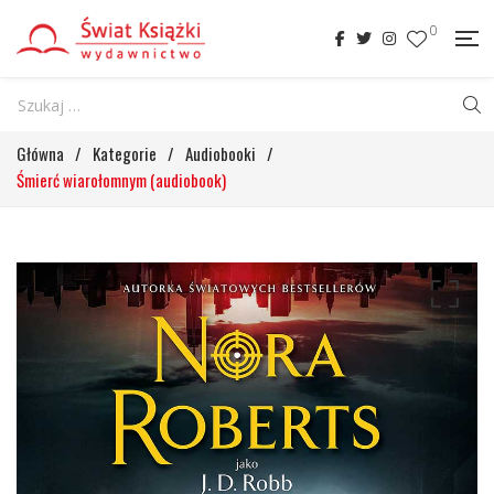
0
Główna
/
Kategorie
/
Audiobooki
/
Śmierć wiarołomnym (audiobook)