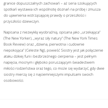
granice dopuszczalnych zachowań – aż seria szokujących
spotkań wystawia ich wspólnotę doznań na próbę i zmusza
do ujawnienia wstrząsającej prawdy o przeszłości i
przyszłości dziewczyn.
Napisana z niezwykłą wyobraźnią, opisana jako „urzekająca”
(The New Yorker), „wyraz siły natury” (The New York Times
Book Review) oraz „dziwna, pierwotna i cudownie
niepokojąca” (Celeste Ng), powieść Siostry jest jak połączenie
ataku dzikiej furii i bezbrzeżnego cierpienia – jest pełnym
napięcia, mocnym i głęboko poruszającym świadectwem
miłości rodzeństwa oraz tego, co może się wydarzyć, gdy dwie
siostry mierzą się z najciemniejszymi impulsami swoich
osobowości.