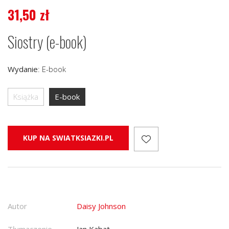
31,50
zł
Siostry (e-book)
Wydanie
:
E-book
Książka
E-book
KUP NA SWIATKSIAZKI.PL
Autor
Daisy Johnson
Tłumaczenie
Jan Kabat