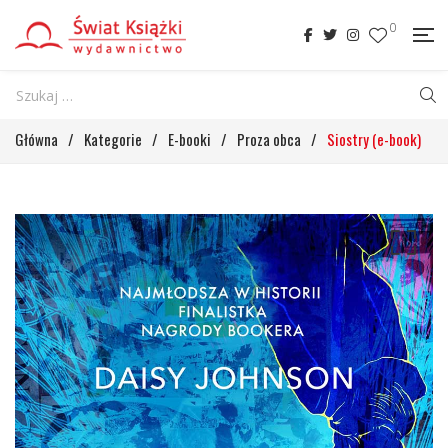
0
Główna
/
Kategorie
/
E-booki
/
Proza obca
/
Siostry (e-book)