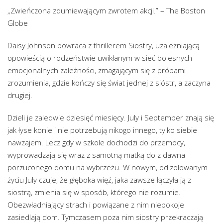
„Zwieńczona zdumiewającym zwrotem akcji.” – The Boston
Globe
Daisy Johnson powraca z thrillerem Siostry, uzależniającą
opowieścią o rodzeństwie uwikłanym w sieć bolesnych
emocjonalnych zależności, zmagającym się z próbami
zrozumienia, gdzie kończy się świat jednej z sióstr, a zaczyna
drugiej.
Dzieli je zaledwie dziesięć miesięcy. July i September znają się
jak łyse konie i nie potrzebują nikogo innego, tylko siebie
nawzajem. Lecz gdy w szkole dochodzi do przemocy,
wyprowadzają się wraz z samotną matką do z dawna
porzuconego domu na wybrzeżu. W nowym, odizolowanym
życiu July czuje, że głęboka więź, jaka zawsze łączyła ją z
siostrą, zmienia się w sposób, którego nie rozumie.
Obezwładniający strach i powiązane z nim niepokoje
zasiedlają dom. Tymczasem poza nim siostry przekraczają