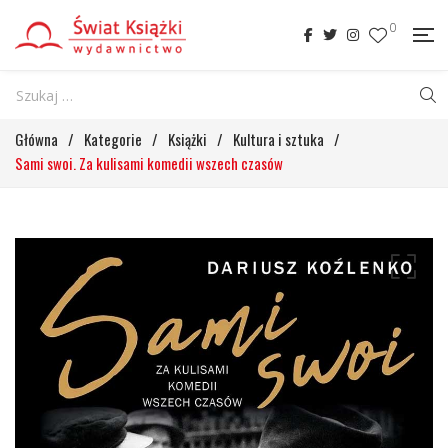
0
Główna
/
Kategorie
/
Książki
/
Kultura i sztuka
/
Sami swoi. Za kulisami komedii wszech czasów