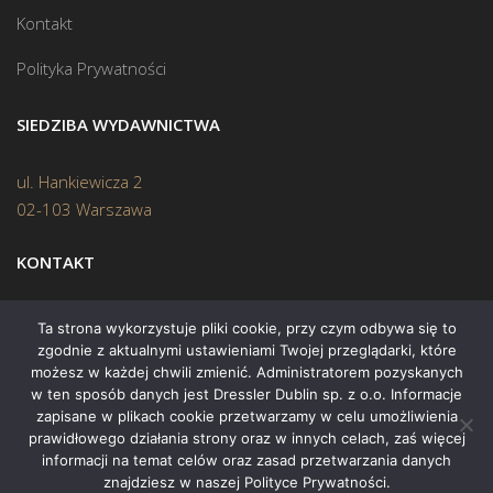
Kontakt
Polityka Prywatności
SIEDZIBA WYDAWNICTWA
ul. Hankiewicza 2
02-103 Warszawa
KONTAKT
Biuro:
(22) 45 70 402
Ta strona wykorzystuje pliki cookie, przy czym odbywa się to
zgodnie z aktualnymi ustawieniami Twojej przeglądarki, które
Mail:
biuro@swiatksiazki.pl
możesz w każdej chwili zmienić. Administratorem pozyskanych
w ten sposób danych jest Dressler Dublin sp. z o.o. Informacje
zapisane w plikach cookie przetwarzamy w celu umożliwienia
prawidłowego działania strony oraz w innych celach, zaś więcej
informacji na temat celów oraz zasad przetwarzania danych
znajdziesz w naszej Polityce Prywatności.
Copyright © 2015 Świat Książki. Wszelkie prawa zastrzeżone