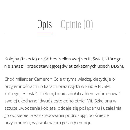
Opis
Opinie (0)
Kolejna (trzecia) część bestsellerowej serii „Świat, którego
nie znasz”, przedstawiającej świat zakazanych uciech BDSM.
Choć miliarder Cameron Cole trzyma władzę, decyduje o
przyjemnościach i o karach oraz rządzi w klubie BDSM,
którego jest właścicielem, to nie zdołał całkiem zdominować
swojej ukochanej dwudziestojednoletniej Mii. Szkolona w
sztuce uwodzenia kobieta, oddaje się pożądaniu i uzależnia
go od siebie. Bez skrępowania podróżując po świecie
przyjemności, wyzwala w nim gejzery emocji.