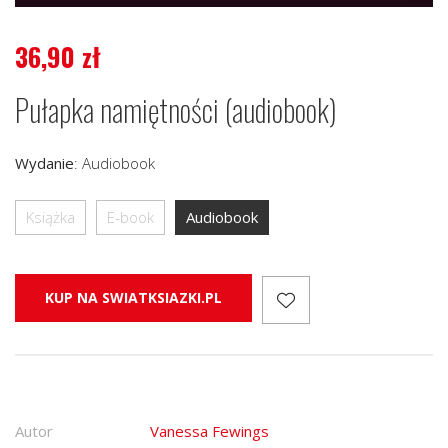
36,90
zł
Pułapka namiętności (audiobook)
Wydanie
:
Audiobook
Książka
E-book
Audiobook
KUP NA SWIATKSIAZKI.PL
Autor
Vanessa Fewings