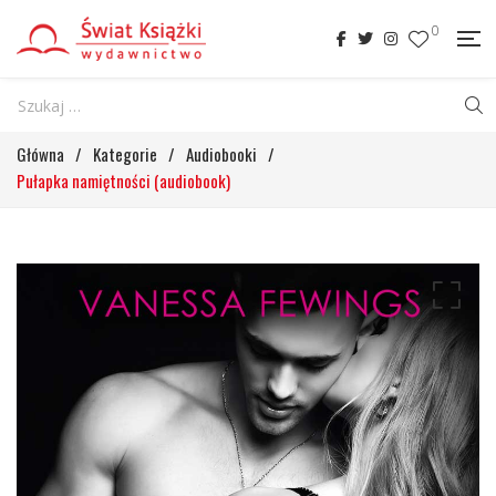
0
Główna
/
Kategorie
/
Audiobooki
/
Pułapka namiętności (audiobook)