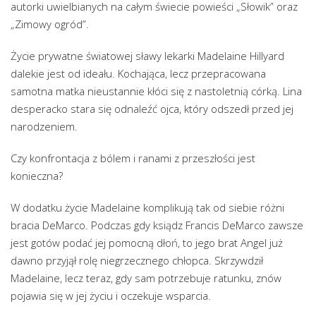
autorki uwielbianych na całym świecie powieści „Słowik” oraz
„Zimowy ogród”.
Życie prywatne światowej sławy lekarki Madelaine Hillyard
dalekie jest od ideału. Kochająca, lecz przepracowana
samotna matka nieustannie kłóci się z nastoletnią córką. Lina
desperacko stara się odnaleźć ojca, który odszedł przed jej
narodzeniem.
Czy konfrontacja z bólem i ranami z przeszłości jest
konieczna?
W dodatku życie Madelaine komplikują tak od siebie różni
bracia DeMarco. Podczas gdy ksiądz Francis DeMarco zawsze
jest gotów podać jej pomocną dłoń, to jego brat Angel już
dawno przyjął rolę niegrzecznego chłopca. Skrzywdził
Madelaine, lecz teraz, gdy sam potrzebuje ratunku, znów
pojawia się w jej życiu i oczekuje wsparcia.