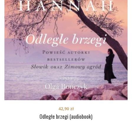
42,90
zł
Odległe brzegi (audiobook)