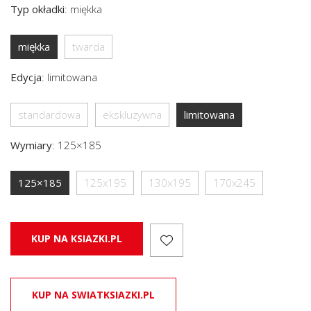
Typ okładki
:
miękka
miękka
twarda
Edycja
:
limitowana
standardowa
ekskluzywna
limitowana
Wymiary
:
125×185
125×185
125x195
130x195
170x245
KUP NA KSIAZKI.PL
KUP NA SWIATKSIAZKI.PL