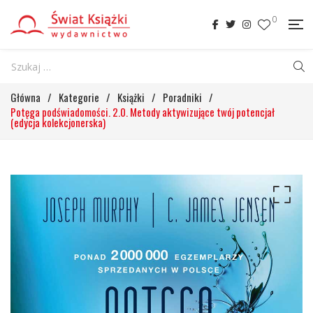
0
Główna
/
Kategorie
/
Książki
/
Poradniki
/
Potęga podświadomości. 2.0. Metody aktywizujące twój potencjał
(edycja kolekcjonerska)