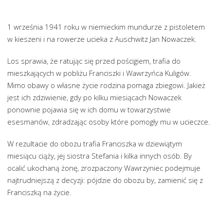
1 września 1941 roku w niemieckim mundurze z pistoletem
w kieszeni i na rowerze ucieka z Auschwitz Jan Nowaczek.
Los sprawia, że ratując się przed pościgiem, trafia do
mieszkających w pobliżu Franciszki i Wawrzyńca Kuligów.
Mimo obawy o własne życie rodzina pomaga zbiegowi. Jakież
jest ich zdziwienie, gdy po kilku miesiącach Nowaczek
ponownie pojawia się w ich domu w towarzystwie
esesmanów, zdradzając osoby które pomogły mu w ucieczce.
W rezultacie do obozu trafia Franciszka w dziewiątym
miesiącu ciąży, jej siostra Stefania i kilka innych osób. By
ocalić ukochaną żonę, zrozpaczony Wawrzyniec podejmuje
najtrudniejszą z decyzji: pójdzie do obozu by, zamienić się z
Franciszką na życie.