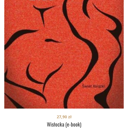
27,90
zł
Wisłocka (e-book)