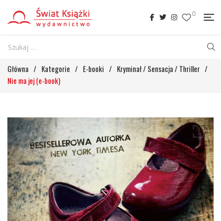
0
Główna
/
Kategorie
/
E-booki
/
Kryminał / Sensacja / Thriller
/
Nie ma jej (e-book)