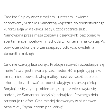
Caroline Shipley wraz z mężem Hunterem i dwiema
córeczkami, Michelle i Samanthą wyjeżdża do snobistycznego
kurortu Baja w Meksyku, żeby uczcić rocznicę ślubu.
Namówiona przez męża zostawia dziewczynki bez opieki w
apartamencie hotelowym i schodzi z Hunterem na kolację. Po
powrocie dokonuje przerażającego odkrycia: dwuletnia
Samantha zniknęła.
Caroline czekają lata udręki. Próbuje ratować rozpadające się
małżeństwo, jest nękana przez media, które piętnują ją jako
zimną, nieodpowiedzialną matkę, musi też radzić sobie ze
skłonną do zachowań autodestrukcyjnych starszą córką.
Borykając się z tymi problemami, rozpaczliwie chwyta się
nadziei, że Samantha kiedyś się odnajdzie. Pewnego dnia
otrzymuje telefon. Głos młodej dziewczyny w słuchawce
oznajmia: „Chyba jestem pani córką”.