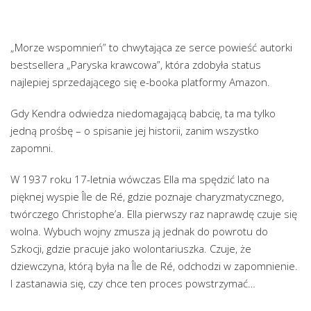
„Morze wspomnień” to chwytająca ze serce powieść autorki
bestsellera „Paryska krawcowa”, która zdobyła status
najlepiej sprzedającego się e-booka platformy Amazon.
Gdy Kendra odwiedza niedomagającą babcię, ta ma tylko
jedną prośbę – o spisanie jej historii, zanim wszystko
zapomni.
W 1937 roku 17-letnia wówczas Ella ma spędzić lato na
pięknej wyspie Île de Ré, gdzie poznaje charyzmatycznego,
twórczego Christophe’a. Ella pierwszy raz naprawdę czuje się
wolna. Wybuch wojny zmusza ją jednak do powrotu do
Szkocji, gdzie pracuje jako wolontariuszka. Czuje, że
dziewczyna, którą była na Île de Ré, odchodzi w zapomnienie.
I zastanawia się, czy chce ten proces powstrzymać…