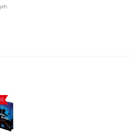
ych.
DŹ