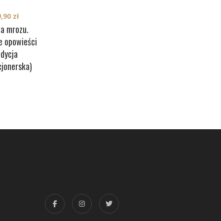
9,90
zł
na mrozu.
e opowieści
edycja
cjonerska)