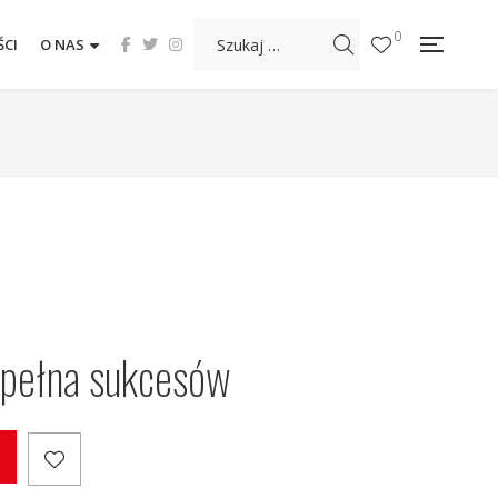
0
CI
O NAS
 pełna sukcesów