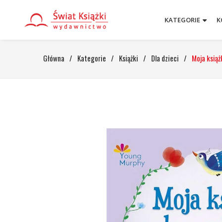
KATEGORIE
K
Główna
/
Kategorie
/
Książki
/
Dla dzieci
/
Moja ksią