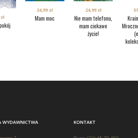
24,99
zł
24,99
zł
5
Mam moc
Nie mam telefonu,
Krai
9
zł
pokój
mam ciekawe
Mroczn
życie!
(
kolek
BA WYDAWNICTWA
KONTAKT