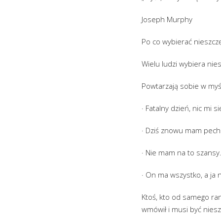
Joseph Murphy
Po co wybierać nieszczę
Wielu ludzi wybiera nies
Powtarzają sobie w myśl
· Fatalny dzień, nic mi s
· Dziś znowu mam pech
· Nie mam na to szansy
· On ma wszystko, a ja n
Ktoś, kto od samego ran
wmówił i musi być niesz