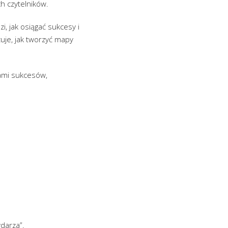
h czytelników.
i, jak osiągać sukcesy i
uje, jak tworzyć mapy
kami sukcesów,
ydarza”.