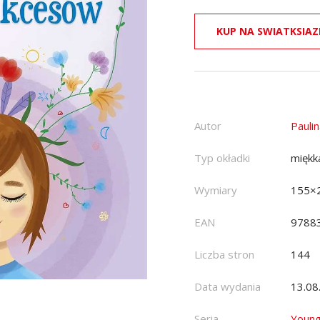
KUP NA SWIATKSIAZ
Autor
Pauli
Typ okładki
miękk
Wymiary
155×
EAN
9788
Liczba stron
144
Data wydania
13.08
Seria
Youn