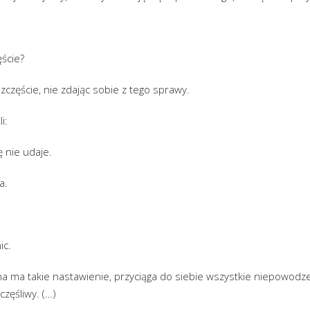
ście?
zczęście, nie zdając sobie z tego sprawy.
i:
ię nie udaje.
a.
.
ic.
a ma takie nastawienie, przyciąga do siebie wszystkie niepowodze
częśliwy. (…)