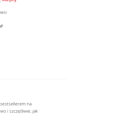
ieci
bestsellerem na
o i szczęśliwie; jak