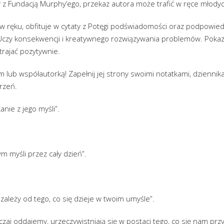
y z Fundacją Murphy’ego, przekaz autora może trafić w ręce młodyc
 w ręku, obfituje w cytaty z Potęgi podświadomości oraz podpowiedz
 Uczy konsekwencji i kreatywnego rozwiązywania problemów. Pokaz
trajać pozytywnie.
 lub współautorką! Zapełnij jej strony swoimi notatkami, dzienni
rzeń.
anie z jego myśli”.
ym myśli przez cały dzień”.
 zależy od tego, co się dzieje w twoim umyśle”.
czaj oddajemy, urzeczywistniają się w postaci tego, co się nam prz