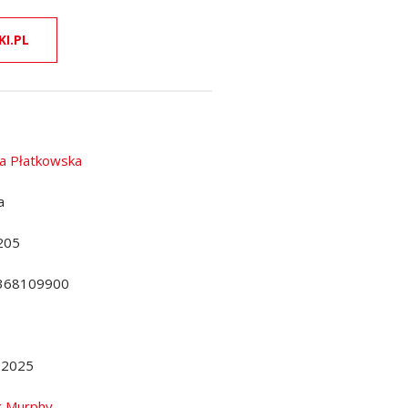
KI.PL
na Płatkowska
a
205
368109900
.2025
g Murphy