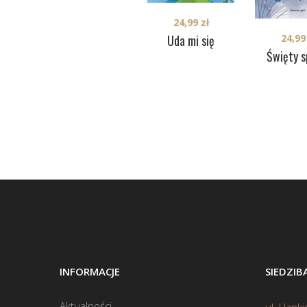
24,99
zł
Uda mi się
24,9
Święty s
INFORMACJE
SIEDZI
Aktualności