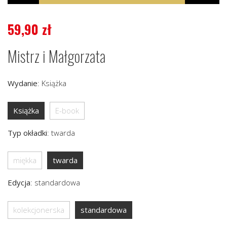
59,90
zł
Mistrz i Małgorzata
Wydanie
:
Książka
Książka
E-book
Typ okładki
:
twarda
miękka
twarda
Edycja
:
standardowa
kolekcjonerska
standardowa