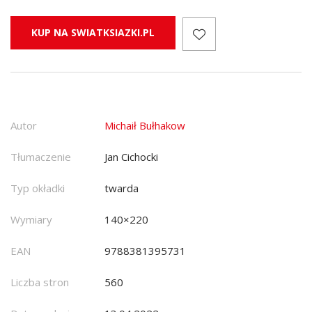
KUP NA SWIATKSIAZKI.PL
Autor
Michaił Bułhakow
Tłumaczenie
Jan Cichocki
Typ okładki
twarda
Wymiary
140×220
EAN
9788381395731
Liczba stron
560