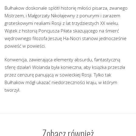
Bułhakow doskonale splótł historię miłości pisarza, zwanego
Mistrzem, i Małgorzaty Nikołajewny z ponurymi i zarazem
groteskowymi realiami Rosji z lat trzydziestych XX wieku.
Wątek z historią Poncjusza Piłata skazującego na śmierć
wędrownego filozofa Jeszuę Ha-Nocri stanowi jednocześnie
powieść w powieści.
Konwencja, zawierająca elementy absurdu, fantastyczną
sferę działań Wolanda była konieczna, aby książka przeszła
przez cenzurę panującą w sowieckiej Rosji. Tylko tak
Bułhakow mógł ukazać niedorzeczności kraju, w którym
tworzył.
Zobacz również