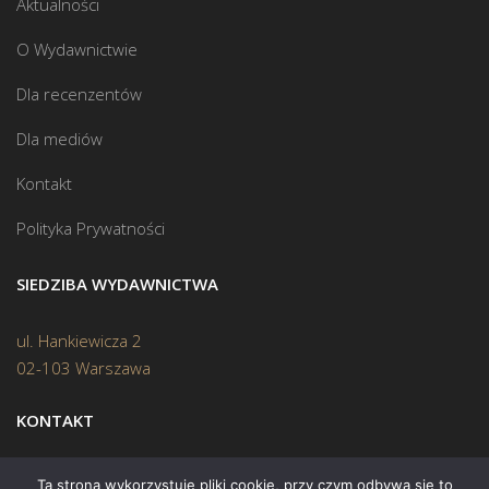
Aktualności
O Wydawnictwie
Dla recenzentów
Dla mediów
Kontakt
Polityka Prywatności
SIEDZIBA WYDAWNICTWA
ul. Hankiewicza 2
02-103 Warszawa
KONTAKT
Biuro:
(22) 45 70 402
Ta strona wykorzystuje pliki cookie, przy czym odbywa się to