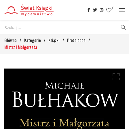
0
Główna
/
Kategorie
/
Książki
/
Proza obca
/
Mistrz i Małgorzata