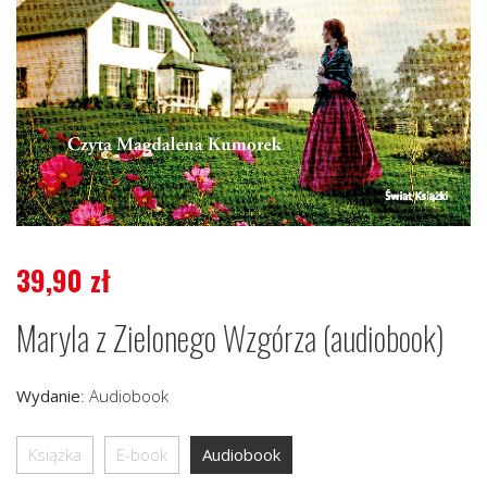
39,90
zł
Maryla z Zielonego Wzgórza (audiobook)
Wydanie
:
Audiobook
Książka
E-book
Audiobook