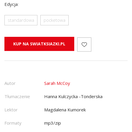
Edycja
:
standardowa
pocketowa
KUP NA SWIATKSIAZKI.PL
Autor
Sarah McCoy
Tłumaczenie
Hanna Kulczycka -Tonderska
Lektor
Magdalena Kumorek
Formaty
mp3/zip