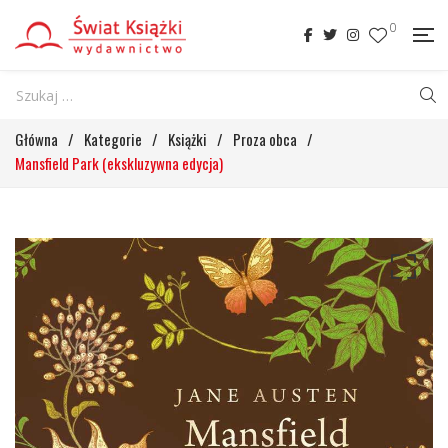
0
Główna
/
Kategorie
/
Książki
/
Proza obca
/
Mansfield Park (ekskluzywna edycja)