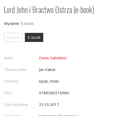
Lord John i Bractwo Ostrza (e-book)
Wydanie
:
E-book
Książka
E-book
Autor
Diana Gabaldon
Tłumaczenie
Jan Kabat
Formaty
epub, mobi
EAN
9788380316980
Data wydania
25.10.2017
Kategoria:
Literatura obyczajowa