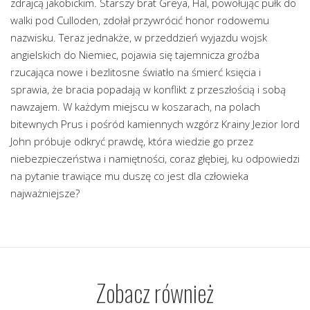
zdrajcą jakobickim. Starszy brat Greya, Hal, powołując pułk do
walki pod Culloden, zdołał przywrócić honor rodowemu
nazwisku. Teraz jednakże, w przeddzień wyjazdu wojsk
angielskich do Niemiec, pojawia się tajemnicza groźba
rzucająca nowe i bezlitosne światło na śmierć księcia i
sprawia, że bracia popadają w konflikt z przeszłością i sobą
nawzajem. W każdym miejscu w koszarach, na polach
bitewnych Prus i pośród kamiennych wzgórz Krainy Jezior lord
John próbuje odkryć prawdę, która wiedzie go przez
niebezpieczeństwa i namiętności, coraz głębiej, ku odpowiedzi
na pytanie trawiące mu duszę co jest dla człowieka
najważniejsze?
Zobacz również