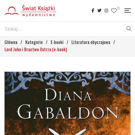
0
Główna
/
Kategorie
/
E-booki
/
Literatura obyczajowa
/
Lord John i Bractwo Ostrza (e-book)