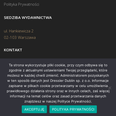
Polityka Prywatności
SIEDZIBA WYDAWNICTWA
ul. Hankiewicza 2
02-103 Warszawa
KONTAKT
Biuro:
(22) 45 70 402
Ta strona wykorzystuje pliki cookie, przy czym odbywa się to
zgodnie z aktualnymi ustawieniami Twojej przeglądarki, które
Mail:
biuro@swiatksiazki.pl
możesz w każdej chwili zmienić. Administratorem pozyskanych
w ten sposób danych jest Dressler Dublin sp. z o.o. Informacje
zapisane w plikach cookie przetwarzamy w celu umożliwienia
prawidłowego działania strony oraz w innych celach, zaś więcej
informacji na temat celów oraz zasad przetwarzania danych
znajdziesz w naszej Polityce Prywatności.
Copyright © 2015 Świat Książki. Wszelkie prawa zastrzeżone
AKCEPTUJĘ
POLITYKA PRYWATNOŚCI