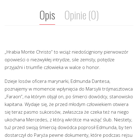
Opis
Opinie (0)
„Hrabia Monte Christo” to wciąż niedościgniony pierwowzór
opowieści o niezwykłej intrydze, sile zemsty, potędze
przyjaźni i triumfie człowieka w walce o honor.
Dzieje losów oficera marynarki, Edmunda Dantesa,
poznajemy w momencie wpłynięcia do Marsylii trójmasztowca
„Faraon”, na którym objął on, po śmierci dowódcy, stanowisko
kapitana. Wydaje się, że przed młodym człowiekiem otwiera
się teraz pasmo sukcesów, zwłaszcza że czeka też na niego
ukochana Mercedes, z którą wkrótce ma wziąć ślub. Niestety,
tuż przed swoją śmiercią dowódca poprosił Edmunda, by ten
dostarczył do Paryża pewne dokumenty, które podczas rejsu