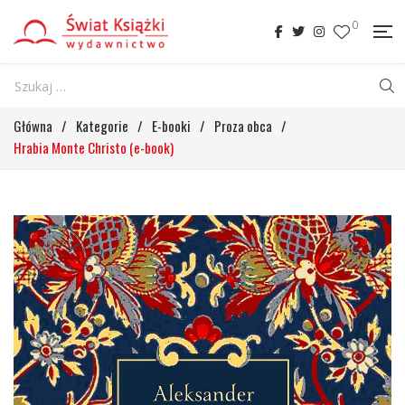
0
Główna
/
Kategorie
/
E-booki
/
Proza obca
/
Hrabia Monte Christo (e-book)