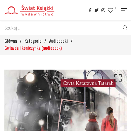
0
Główna
/
Kategorie
/
Audiobooki
/
Gwiazda i koniczynka (audiobook)