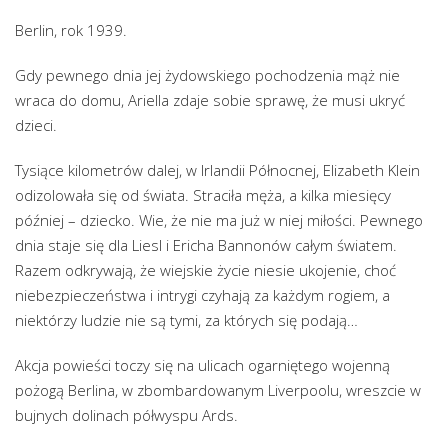
Berlin, rok 1939.
Gdy pewnego dnia jej żydowskiego pochodzenia mąż nie
wraca do domu, Ariella zdaje sobie sprawę, że musi ukryć
dzieci.
Tysiące kilometrów dalej, w Irlandii Północnej, Elizabeth Klein
odizolowała się od świata. Straciła męża, a kilka miesięcy
później – dziecko. Wie, że nie ma już w niej miłości. Pewnego
dnia staje się dla Liesl i Ericha Bannonów całym światem.
Razem odkrywają, że wiejskie życie niesie ukojenie, choć
niebezpieczeństwa i intrygi czyhają za każdym rogiem, a
niektórzy ludzie nie są tymi, za których się podają…
Akcja powieści toczy się na ulicach ogarniętego wojenną
pożogą Berlina, w zbombardowanym Liverpoolu, wreszcie w
bujnych dolinach półwyspu Ards.