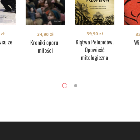
39,90
zł
0
zł
34,90
zł
3
Klątwa Pelopidów.
iaj ze
Kroniki oporu i
Wi
Opowieść
ą
miłości
mitologiczna