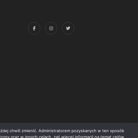
każdej chwili zmienić. Administratorem pozyskanych w ten sposób
trony oraz w innych celach, zaś więcej informacji na temat celów