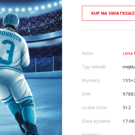
KUP NA SWIATKSIAZ
Autor
Lena 
Typ okładki
miękk
Wymiary
135×
EAN
9788
Liczba stron
512
Data wydania
17.06
Nowość /