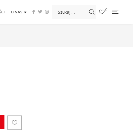
0
CI
O NAS