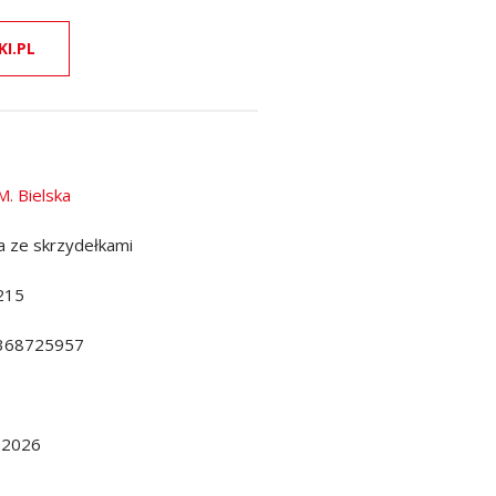
KI.PL
M. Bielska
a ze skrzydełkami
215
368725957
.2026