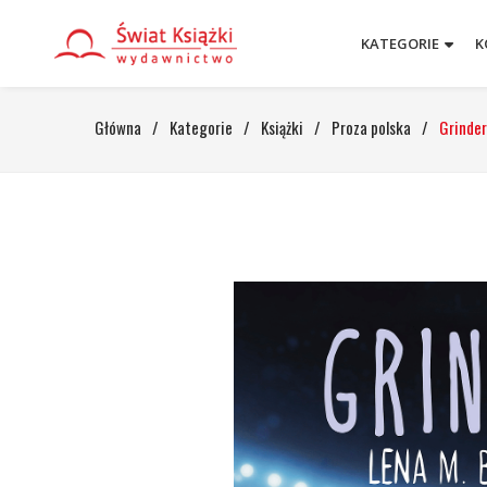
KATEGORIE
K
Główna
/
Kategorie
/
Książki
/
Proza polska
/
Grinder