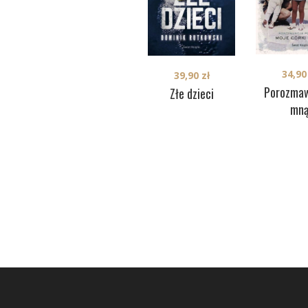
34,9
39,90
zł
Porozmaw
Złe dzieci
mn