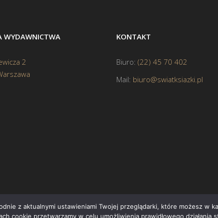
BA WYDAWNICTWA
KONTAKT
ewicza 2
Biuro:
(22) 45 70 402
Warszawa
Mail:
biuro@swiatksiazki.pl
godnie z aktualnymi ustawieniami Twojej przeglądarki, które możesz w 
ikach cookie przetwarzamy w celu umożliwienia prawidłowego działania s