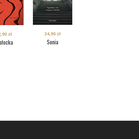
34,90
zł
34,90
zł
2,90
zł
Św
Sonia
Pożegnanie z
słocka
Budapesztem